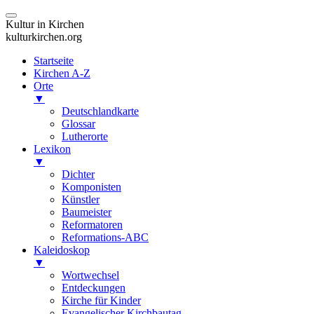
Kultur in Kirchen
kulturkirchen.org
Startseite
Kirchen A-Z
Orte
▼
Deutschlandkarte
Glossar
Lutherorte
Lexikon
▼
Dichter
Komponisten
Künstler
Baumeister
Reformatoren
Reformations-ABC
Kaleidoskop
▼
Wortwechsel
Entdeckungen
Kirche für Kinder
Evangelischer Kirchbautag