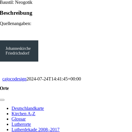
Baustil: Neogotik
Beschreibung
Quellenangaben:
Johanneskirche
Friedrichsdorf
cajocodesign
2024-07-24T14:41:45+00:00
Orte
Toggle
Navigation
Deutschlandkarte
Kirchen A-Z
Glossar
Lutherorte
Lutherdekade 2008–2017