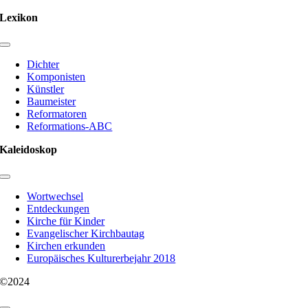
Lexikon
Toggle
Navigation
Dichter
Komponisten
Künstler
Baumeister
Reformatoren
Reformations-ABC
Kaleidoskop
Toggle
Navigation
Wortwechsel
Entdeckungen
Kirche für Kinder
Evangelischer Kirchbautag
Kirchen erkunden
Europäisches Kulturerbejahr 2018
©2024