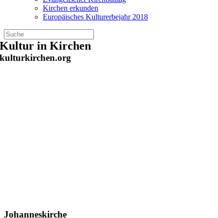
Kirchen erkunden
Europäisches Kulturerbejahr 2018
Zum
Kultur in Kirchen
Inhalt
kulturkirchen.org
springen
Johanneskirche