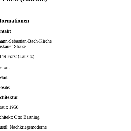
formationen
ntakt
hann-Sebastian-Bach-Kirche
skauer Straße
149 Forst (Lausitz)
lefon:
Mail:
bsite:
chitektur
baut: 1950
chitekt: Otto Bartning
ustil: Nachkriegsmoderne