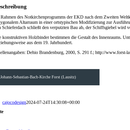
schreibung
 Rahmen des Notkirchenprogramms der EKD nach dem Zweiten Weltkrieg
lygonalem Altarraum in einer ortstypischen Modifizierung zur Ausführ
n Schieferdach schließt den verputzten Bau ab, der Schiffsgiebel wird
e konstruktiven Holzbinder bestimmen die Gestalt des Innenraums. Unt
ziehungsweise aus dem 19. Jahrhundert.
ellenangaben: Dehio Brandenburg, 2000, S. 291 f.; http://www.forst-la
Johann-Sebastian-Bach-Kirche Forst (Lausitz)
cajocodesign
2024-07-24T14:30:08+00:00
te
oggle
avigation