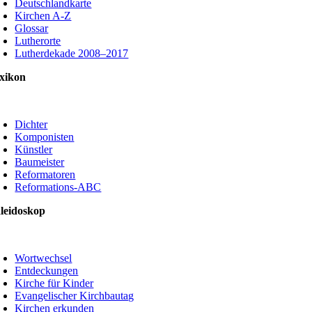
Deutschlandkarte
Kirchen A-Z
Glossar
Lutherorte
Lutherdekade 2008–2017
xikon
oggle
avigation
Dichter
Komponisten
Künstler
Baumeister
Reformatoren
Reformations-ABC
leidoskop
oggle
avigation
Wortwechsel
Entdeckungen
Kirche für Kinder
Evangelischer Kirchbautag
Kirchen erkunden