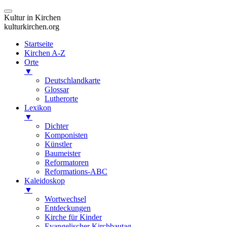
Kultur in Kirchen
kulturkirchen.org
Startseite
Kirchen A-Z
Orte
▼
Deutschlandkarte
Glossar
Lutherorte
Lexikon
▼
Dichter
Komponisten
Künstler
Baumeister
Reformatoren
Reformations-ABC
Kaleidoskop
▼
Wortwechsel
Entdeckungen
Kirche für Kinder
Evangelischer Kirchbautag