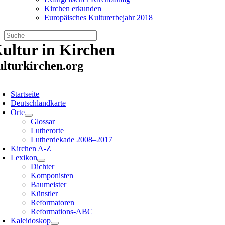
Kirchen erkunden
Europäisches Kulturerbejahr 2018
Zum
ultur in Kirchen
Inhalt
springen
ulturkirchen.org
oggle
avigation
Startseite
Deutschlandkarte
Orte
Glossar
Lutherorte
Lutherdekade 2008–2017
Kirchen A-Z
Lexikon
Dichter
Komponisten
Baumeister
Künstler
Reformatoren
Reformations-ABC
Kaleidoskop