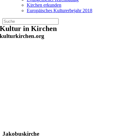
Kirchen erkunden
Europäisches Kulturerbejahr 2018
Zum
Kultur in Kirchen
Inhalt
kulturkirchen.org
springen
Jakobuskirche