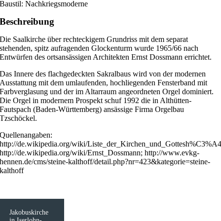
Baustil: Nachkriegsmoderne
Beschreibung
Die Saalkirche über rechteckigem Grundriss mit dem separat
stehenden, spitz aufragenden Glockenturm wurde 1965/66 nach
Entwürfen des ortsansässigen Architekten Ernst Dossmann errichtet.
Das Innere des flachgedeckten Sakralbaus wird von der modernen
Ausstattung mit dem umlaufenden, hochliegenden Fensterband mit
Farbverglasung und der im Altarraum angeordneten Orgel dominiert.
Die Orgel in modernem Prospekt schuf 1992 die in Althütten-
Fautspach (Baden-Württemberg) ansässige Firma Orgelbau
Tzschöckel.
Quellenangaben:
http://de.wikipedia.org/wiki/Liste_der_Kirchen_und_Gottesh%C3%A4u
http://de.wikipedia.org/wiki/Ernst_Dossmann; http://www.evkg-
hennen.de/cms/steine-kalthoff/detail.php?nr=423&kategorie=steine-
kalthoff
Jakobuskirche
in Iserlohn-