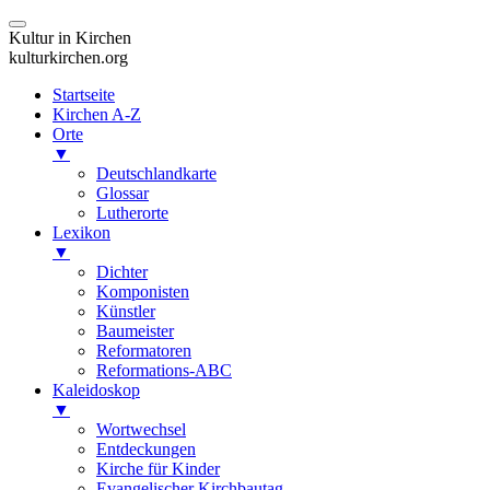
Kultur in Kirchen
kulturkirchen.org
Startseite
Kirchen A-Z
Orte
▼
Deutschlandkarte
Glossar
Lutherorte
Lexikon
▼
Dichter
Komponisten
Künstler
Baumeister
Reformatoren
Reformations-ABC
Kaleidoskop
▼
Wortwechsel
Entdeckungen
Kirche für Kinder
Evangelischer Kirchbautag