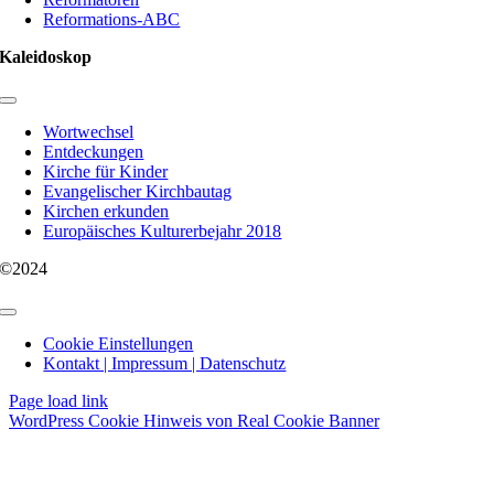
Reformations-ABC
Kaleidoskop
Toggle
Navigation
Wortwechsel
Entdeckungen
Kirche für Kinder
Evangelischer Kirchbautag
Kirchen erkunden
Europäisches Kulturerbejahr 2018
©2024
Toggle
Navigation
Cookie Einstellungen
Kontakt | Impressum | Datenschutz
Page load link
WordPress Cookie Hinweis von Real Cookie Banner
Nach
oben