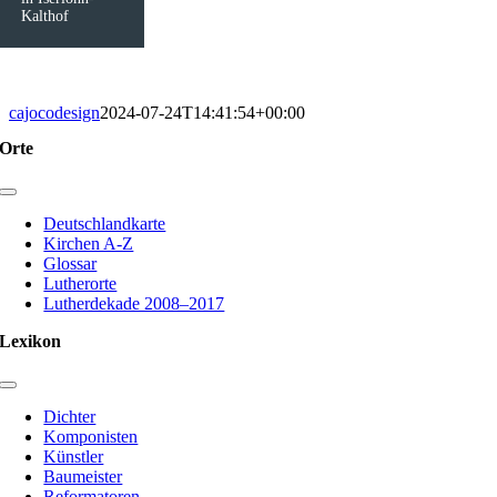
Kalthof
cajocodesign
2024-07-24T14:41:54+00:00
Orte
Toggle
Navigation
Deutschlandkarte
Kirchen A-Z
Glossar
Lutherorte
Lutherdekade 2008–2017
Lexikon
Toggle
Navigation
Dichter
Komponisten
Künstler
Baumeister
Reformatoren