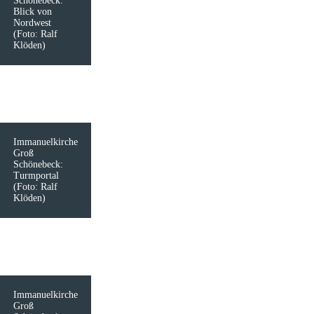
Schönebeck:
Blick von
Nordwest
(Foto: Ralf
Klöden)
Immanuelkirche
Groß
Schönebeck:
Turmportal
(Foto: Ralf
Klöden)
Immanuelkirche
Groß