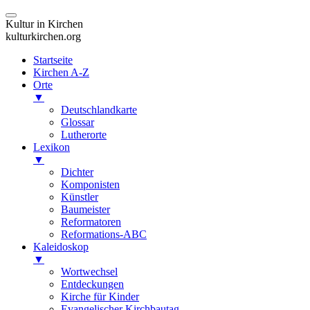
Kultur in Kirchen
kulturkirchen.org
Startseite
Kirchen A-Z
Orte
▼
Deutschlandkarte
Glossar
Lutherorte
Lexikon
▼
Dichter
Komponisten
Künstler
Baumeister
Reformatoren
Reformations-ABC
Kaleidoskop
▼
Wortwechsel
Entdeckungen
Kirche für Kinder
Evangelischer Kirchbautag