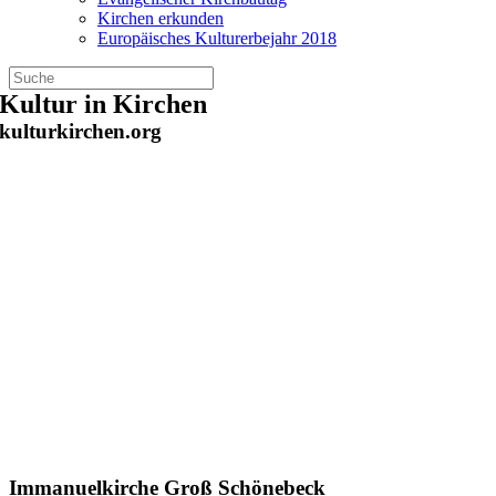
Kirchen erkunden
Europäisches Kulturerbejahr 2018
Zum
Kultur in Kirchen
Inhalt
kulturkirchen.org
springen
Immanuelkirche Groß Schönebeck