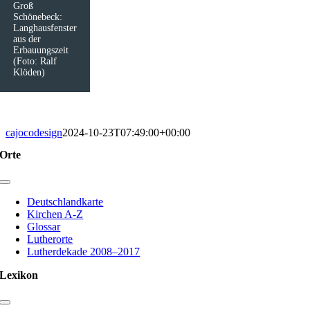
Groß
Schönebeck:
Langhausfenster
aus der
Erbauungszeit
(Foto: Ralf
Klöden)
cajocodesign
2024-10-23T07:49:00+00:00
Orte
Toggle
Navigation
Deutschlandkarte
Kirchen A-Z
Glossar
Lutherorte
Lutherdekade 2008–2017
Lexikon
Toggle