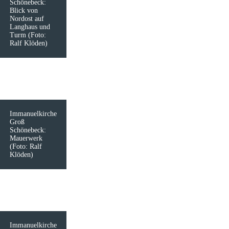
Schönebeck:
Blick von
Nordost auf
Langhaus und
Turm (Foto:
Ralf Klöden)
Immanuelkirche
Groß
Schönebeck:
Mauerwerk
(Foto: Ralf
Klöden)
Immanuelkirche