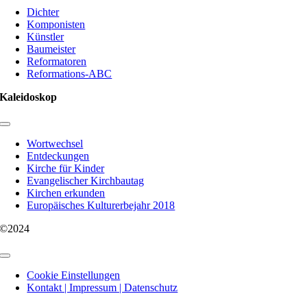
Navigation
Dichter
Komponisten
Künstler
Baumeister
Reformatoren
Reformations-ABC
Kaleidoskop
Toggle
Navigation
Wortwechsel
Entdeckungen
Kirche für Kinder
Evangelischer Kirchbautag
Kirchen erkunden
Europäisches Kulturerbejahr 2018
©2024
Toggle
Navigation
Cookie Einstellungen
Kontakt | Impressum | Datenschutz