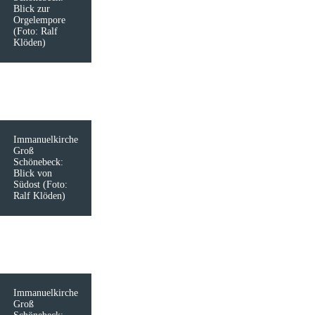
Blick zur
Orgelempore
(Foto: Ralf
Klöden)
Immanuelkirche
Groß
Schönebeck:
Blick von
Südost (Foto:
Ralf Klöden)
Immanuelkirche
Groß