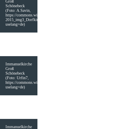
Groß
Schönebeck
(Foto: A.Savin,
https://commons.wikimedia.org/wiki/File:GrossSch%C3%B6nebeck_07-
2015_img3_Dorfkirche.jpg?
uselang=de)
Immanuelkirche
Groß
Schönebeck
(Foto: Urfin7,
https://commons.wikimedia.org/wiki/File:Immanuelkirche_Gro%C3%9F_
uselang=de)
Immanuelkirche