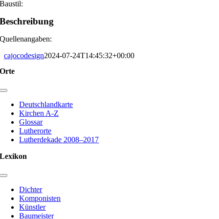
Baustil:
Beschreibung
Quellenangaben:
cajocodesign
2024-07-24T14:45:32+00:00
Orte
Toggle
Navigation
Deutschlandkarte
Kirchen A-Z
Glossar
Lutherorte
Lutherdekade 2008–2017
Lexikon
Toggle
Navigation
Dichter
Komponisten
Künstler
Baumeister