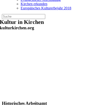
Kirchen erkunden
Europäisches Kulturerbejahr 2018
Zum
Kultur in Kirchen
Inhalt
kulturkirchen.org
springen
Historisches Arbeitsamt