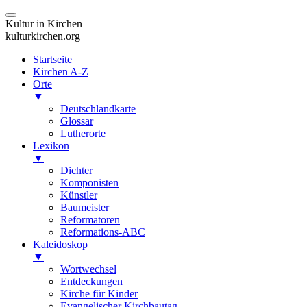
Kultur in Kirchen
kulturkirchen.org
Startseite
Kirchen A-Z
Orte
▼
Deutschlandkarte
Glossar
Lutherorte
Lexikon
▼
Dichter
Komponisten
Künstler
Baumeister
Reformatoren
Reformations-ABC
Kaleidoskop
▼
Wortwechsel
Entdeckungen
Kirche für Kinder
Evangelischer Kirchbautag