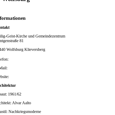
formationen
ntakt
ilig-Geist-Kirche und Gemeindezentrum
ntgenstraße 81
440 Wolfsburg Klieversberg
lefon:
Mail:
bsite:
chitektur
baut: 1961/62
chitekt: Alvar Aalto
ustil: Nachkriegsmoderne