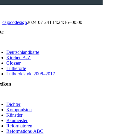
cajocodesign
2024-07-24T14:24:16+00:00
te
oggle
avigation
Deutschlandkarte
Kirchen A-Z
Glossar
Lutherorte
Lutherdekade 2008–2017
xikon
oggle
avigation
Dichter
Komponisten
Künstler
Baumeister
Reformatoren
Reformations-ABC