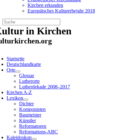
Kirchen erkunden
Europäisches Kulturerbejahr 2018
Zum
ultur in Kirchen
Inhalt
springen
ulturkirchen.org
oggle
avigation
Startseite
Deutschlandkarte
Orte
Glossar
Lutherorte
Lutherdekade 2008–2017
Kirchen A-Z
Lexikon
Dichter
Komponisten
Baumeister
Künstler
Reformatoren
Reformations-ABC
Kaleidoskop