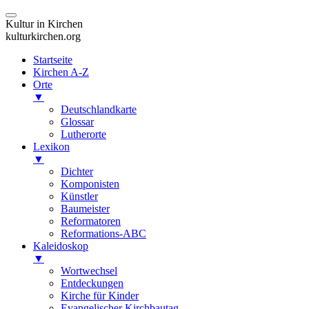
Kultur in Kirchen
kulturkirchen.org
Startseite
Kirchen A-Z
Orte
▼
Deutschlandkarte
Glossar
Lutherorte
Lexikon
▼
Dichter
Komponisten
Künstler
Baumeister
Reformatoren
Reformations-ABC
Kaleidoskop
▼
Wortwechsel
Entdeckungen
Kirche für Kinder
Evangelischer Kirchbautag