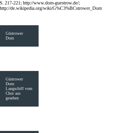
S. 217-221; http://www.dom-guestrow.de/;
http://de.wikipedia.org/wiki/G%C3%BCstrower_Dom
Güstrower
Dom
Güstrower
Dom:
Langschiff vom
Chor aus
gesehen