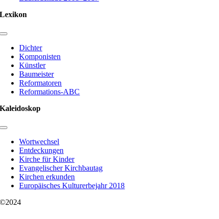
Lexikon
Toggle
Navigation
Dichter
Komponisten
Künstler
Baumeister
Reformatoren
Reformations-ABC
Kaleidoskop
Toggle
Navigation
Wortwechsel
Entdeckungen
Kirche für Kinder
Evangelischer Kirchbautag
Kirchen erkunden
Europäisches Kulturerbejahr 2018
©2024