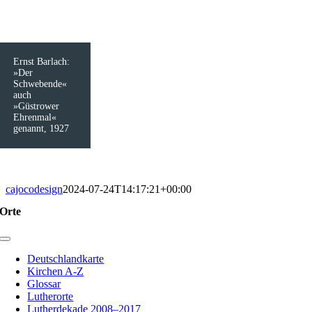
Ernst Barlach:
»Der
Schwebende«
auch
»Güstrower
Ehrenmal«
genannt, 1927
cajocodesign
2024-07-24T14:17:21+00:00
Orte
Toggle
Navigation
Deutschlandkarte
Kirchen A-Z
Glossar
Lutherorte
Lutherdekade 2008–2017