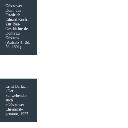
Güstrower
Dom, aus
Friedrich
Eduard Koch:
Zur Bau-
Geschichte des
Doms zu
Güstrow
(Aufsatz 4, Bd.
56, 1891)
Ernst Barlach:
»Der
Schwebende«
auch
»Güstrower
Ehrenmal«
genannt, 1927