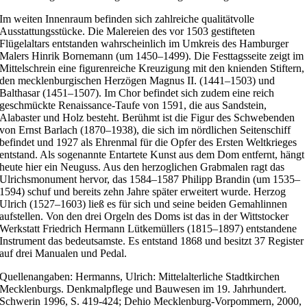
Im weiten Innenraum befinden sich zahlreiche qualitätvolle
Ausstattungsstücke. Die Malereien des vor 1503 gestifteten
Flügelaltars entstanden wahrscheinlich im Umkreis des Hamburger
Malers Hinrik Bornemann (um 1450–1499). Die Festtagsseite zeigt im
Mittelschrein eine figurenreiche Kreuzigung mit den knienden Stiftern,
den mecklenburgischen Herzögen Magnus II. (1441–1503) und
Balthasar (1451–1507). Im Chor befindet sich zudem eine reich
geschmückte Renaissance-Taufe von 1591, die aus Sandstein,
Alabaster und Holz besteht. Berühmt ist die Figur des Schwebenden
von Ernst Barlach (1870–1938), die sich im nördlichen Seitenschiff
befindet und 1927 als Ehrenmal für die Opfer des Ersten Weltkrieges
entstand. Als sogenannte Entartete Kunst aus dem Dom entfernt, hängt
heute hier ein Neuguss. Aus den herzoglichen Grabmalen ragt das
Ulrichsmonument hervor, das 1584–1587 Philipp Brandin (um 1535–
1594) schuf und bereits zehn Jahre später erweitert wurde. Herzog
Ulrich (1527–1603) ließ es für sich und seine beiden Gemahlinnen
aufstellen. Von den drei Orgeln des Doms ist das in der Wittstocker
Werkstatt Friedrich Hermann Lütkemüllers (1815–1897) entstandene
Instrument das bedeutsamste. Es entstand 1868 und besitzt 37 Register
auf drei Manualen und Pedal.
Quellenangaben: Hermanns, Ulrich: Mittelalterliche Stadtkirchen
Mecklenburgs. Denkmalpflege und Bauwesen im 19. Jahrhundert.
Schwerin 1996, S. 419-424; Dehio Mecklenburg-Vorpommern, 2000,