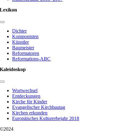
Lexikon
Toggle
Navigation
Dichter
Komponisten
Künstler
Baumeister
Reformatoren
Reformations-ABC
Kaleidoskop
Toggle
Navigation
Wortwechsel
Entdeckungen
Kirche für Kinder
Evangelischer Kirchbautag
Kirchen erkunden
Europäisches Kulturerbejahr 2018
©2024