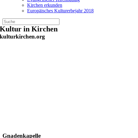
Kirchen erkunden
Europäisches Kulturerbejahr 2018
Zum
Kultur in Kirchen
Inhalt
kulturkirchen.org
springen
Gnadenkapelle