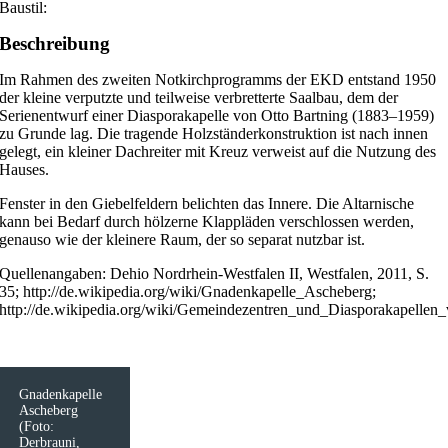
Baustil:
Beschreibung
Im Rahmen des zweiten Notkirchprogramms der EKD entstand 1950
der kleine verputzte und teilweise verbretterte Saalbau, dem der
Serienentwurf einer Diasporakapelle von Otto Bartning (1883–1959)
zu Grunde lag. Die tragende Holzständerkonstruktion ist nach innen
gelegt, ein kleiner Dachreiter mit Kreuz verweist auf die Nutzung des
Hauses.
Fenster in den Giebelfeldern belichten das Innere. Die Altarnische
kann bei Bedarf durch hölzerne Klappläden verschlossen werden,
genauso wie der kleinere Raum, der so separat nutzbar ist.
Quellenangaben: Dehio Nordrhein-Westfalen II, Westfalen, 2011, S.
35; http://de.wikipedia.org/wiki/Gnadenkapelle_Ascheberg;
http://de.wikipedia.org/wiki/Gemeindezentren_und_Diasporakapellen
Gnadenkapelle
Ascheberg
(Foto:
Derbrauni,