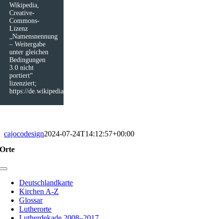
Wikipedia,
Creative-
Commons-
Lizenz
„Namensnennung
– Weitergabe
unter gleichen
Bedingungen
3.0 nicht
portiert“
lizenziert;
https://de.wikipedia.org/wiki/Datei:Gnadenkapelle_Ascheberg_03.JPG)
cajocodesign
2024-07-24T14:12:57+00:00
Orte
Toggle
Navigation
Deutschlandkarte
Kirchen A-Z
Glossar
Lutherorte
Lutherdekade 2008–2017