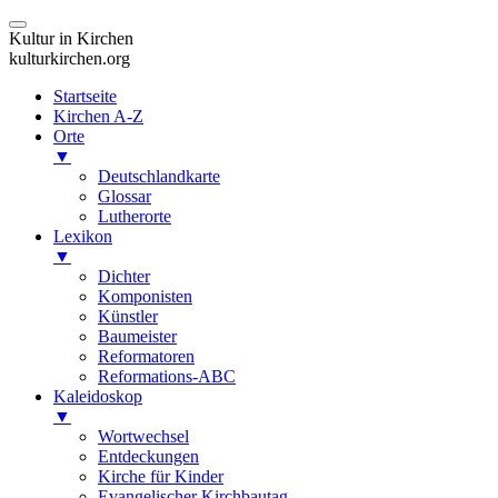
Kultur in Kirchen
kulturkirchen.org
Startseite
Kirchen A-Z
Orte
▼
Deutschlandkarte
Glossar
Lutherorte
Lexikon
▼
Dichter
Komponisten
Künstler
Baumeister
Reformatoren
Reformations-ABC
Kaleidoskop
▼
Wortwechsel
Entdeckungen
Kirche für Kinder
Evangelischer Kirchbautag