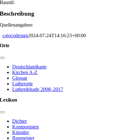
Baustil:
Beschreibung
Quellenangaben:
cajocodesign
2024-07-24T14:16:23+00:00
Orte
Toggle
Navigation
Deutschlandkarte
Kirchen A-Z
Glossar
Lutherorte
Lutherdekade 2008–2017
Lexikon
Toggle
Navigation
Dichter
Komponisten
Künstler
Baumeister