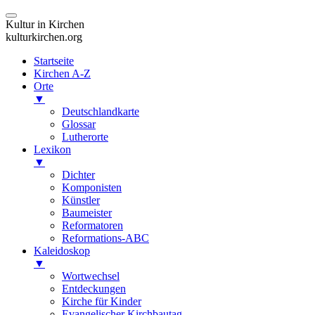
Kultur in Kirchen
kulturkirchen.org
Startseite
Kirchen A-Z
Orte
▼
Deutschlandkarte
Glossar
Lutherorte
Lexikon
▼
Dichter
Komponisten
Künstler
Baumeister
Reformatoren
Reformations-ABC
Kaleidoskop
▼
Wortwechsel
Entdeckungen
Kirche für Kinder
Evangelischer Kirchbautag