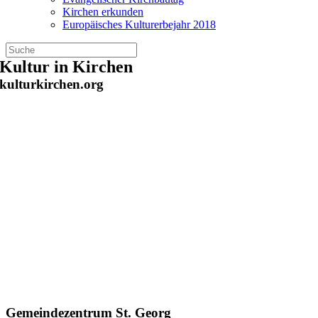
Kirchen erkunden
Europäisches Kulturerbejahr 2018
Zum
Kultur in Kirchen
Inhalt
kulturkirchen.org
springen
Gemeindezentrum St. Georg