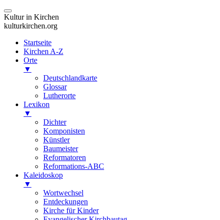
Kultur in Kirchen
kulturkirchen.org
Startseite
Kirchen A-Z
Orte
▼
Deutschlandkarte
Glossar
Lutherorte
Lexikon
▼
Dichter
Komponisten
Künstler
Baumeister
Reformatoren
Reformations-ABC
Kaleidoskop
▼
Wortwechsel
Entdeckungen
Kirche für Kinder
Evangelischer Kirchbautag