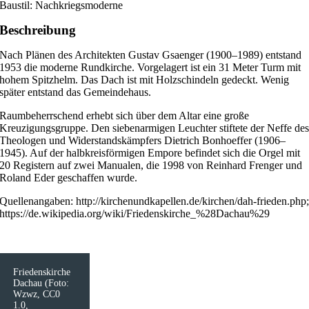
Baustil: Nachkriegsmoderne
Beschreibung
Nach Plänen des Architekten Gustav Gsaenger (1900–1989) entstand
1953 die moderne Rundkirche. Vorgelagert ist ein 31 Meter Turm mit
hohem Spitzhelm. Das Dach ist mit Holzschindeln gedeckt. Wenig
später entstand das Gemeindehaus.
Raumbeherrschend erhebt sich über dem Altar eine große
Kreuzigungsgruppe. Den siebenarmigen Leuchter stiftete der Neffe de
Theologen und Widerstandskämpfers Dietrich Bonhoeffer (1906–
1945). Auf der halbkreisförmigen Empore befindet sich die Orgel mit
20 Registern auf zwei Manualen, die 1998 von Reinhard Frenger und
Roland Eder geschaffen wurde.
Quellenangaben: http://kirchenundkapellen.de/kirchen/dah-frieden.php
https://de.wikipedia.org/wiki/Friedenskirche_%28Dachau%29
Friedenskirche
Dachau (Foto:
Wzwz, CC0
1.0,