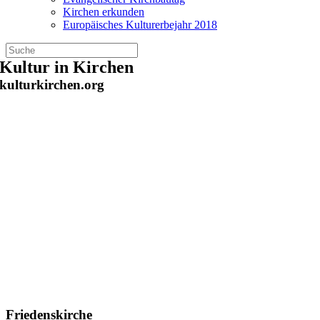
Kirchen erkunden
Europäisches Kulturerbejahr 2018
Zum
Kultur in Kirchen
Inhalt
kulturkirchen.org
springen
Friedenskirche