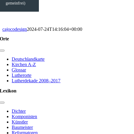
gemeinfrei)
cajocodesign
2024-07-24T14:16:04+00:00
Orte
Toggle
Navigation
Deutschlandkarte
Kirchen A-Z
Glossar
Lutherorte
Lutherdekade 2008–2017
Lexikon
Toggle
Navigation
Dichter
Komponisten
Künstler
Baumeister
Reformatoren