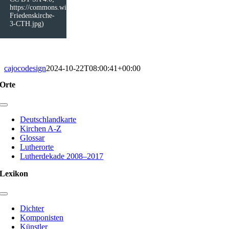
https://commons.wikimedia.org/wiki/File:Bienst%C3%A4dt-
Friedenskirche-
3-CTH.jpg)
cajocodesign
2024-10-22T08:00:41+00:00
Orte
Toggle
Navigation
Deutschlandkarte
Kirchen A-Z
Glossar
Lutherorte
Lutherdekade 2008–2017
Lexikon
Toggle
Navigation
Dichter
Komponisten
Künstler