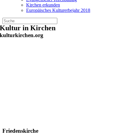
Kirchen erkunden
Europäisches Kulturerbejahr 2018
Zum
Kultur in Kirchen
Inhalt
kulturkirchen.org
springen
Friedenskirche