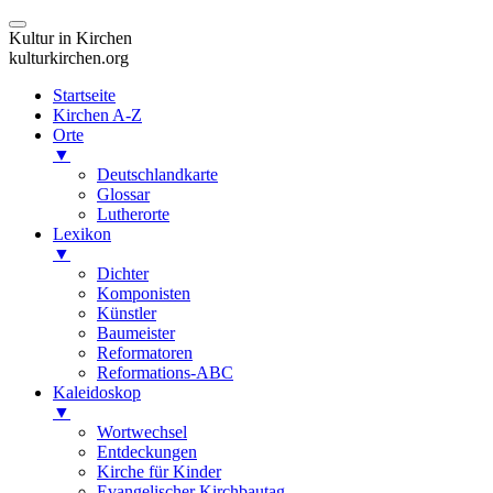
Kultur in Kirchen
kulturkirchen.org
Startseite
Kirchen A-Z
Orte
▼
Deutschlandkarte
Glossar
Lutherorte
Lexikon
▼
Dichter
Komponisten
Künstler
Baumeister
Reformatoren
Reformations-ABC
Kaleidoskop
▼
Wortwechsel
Entdeckungen
Kirche für Kinder
Evangelischer Kirchbautag