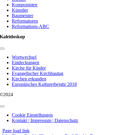
Komponisten
Künstler
Baumeister
Reformatoren
Reformations-ABC
Kaleidoskop
Toggle
Navigation
Wortwechsel
Entdeckungen
Kirche für Kinder
Evangelischer Kirchbautag
Kirchen erkunden
Europäisches Kulturerbejahr 2018
©2024
Toggle
Navigation
Cookie Einstellungen
Kontakt | Impressum | Datenschutz
Page load link