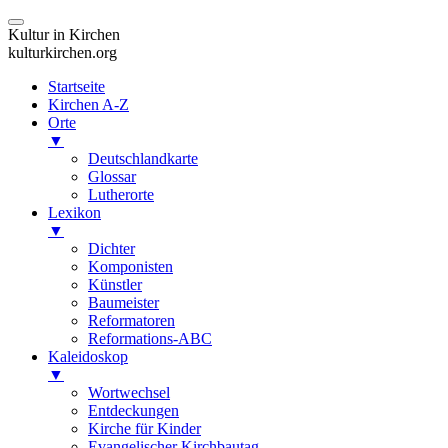
Kultur in Kirchen
kulturkirchen.org
Startseite
Kirchen A-Z
Orte
▼
Deutschlandkarte
Glossar
Lutherorte
Lexikon
▼
Dichter
Komponisten
Künstler
Baumeister
Reformatoren
Reformations-ABC
Kaleidoskop
▼
Wortwechsel
Entdeckungen
Kirche für Kinder
Evangelischer Kirchbautag