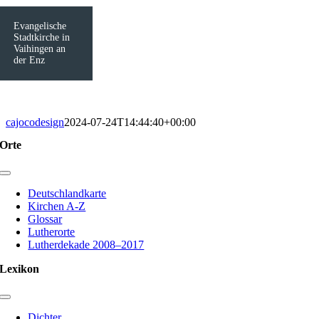
Evangelische
Stadtkirche in
Vaihingen an
der Enz
cajocodesign
2024-07-24T14:44:40+00:00
Orte
Toggle
Navigation
Deutschlandkarte
Kirchen A-Z
Glossar
Lutherorte
Lutherdekade 2008–2017
Lexikon
Toggle
Navigation
Dichter