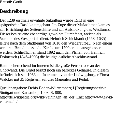
Baustil: Gotik
Beschreibung
Der 1239 erstmals erwähnte Sakralbau wurde 1513 in eine
spätgotische Basilika umgebaut. Im Zuge dieser Maßnahmen kam es
zur Errichtung der Seitenschiffe und zur Aufstockung des Westturms.
Dieser besitzt eine ebenerdige gewölbte Durchfahrt, welche als
Vorhalle des Westportals dient. Heinrich Schickhardt (1558–1635)
leitete nach dem Stadtbrand von 1618 den Wiederaufbau. Nach einem
weiteren Brand musste die Kirche um 1700 erneut ausgebessert
werden. Schließlich entstand 1892 nach den Plänen von Heinrich
Dolmetsch (1846–1908) die heutige östliche Abschlusswand.
Raumbeherrschend im Inneren ist die große Fensterrose an der
Chorwand. Die Orgel besitzt noch ein barockes Gehäuse. In diesem
befindet sich seit 1968 ein Instrument von der Ludwigsburger Firma
Walcker mit 35 Registern auf drei Manualen und Pedal.
Quellenangaben: Dehio Baden-Württemberg I [Regierungsbezirke
Stuttgart und Karlsruhe], 1993, S. 800;
http://de.wikipedia.org/wiki/Vaihingen_an_der_Enz; http://www.ev-ki-
vai-enz.de/