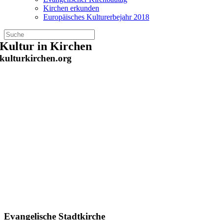
Kirchen erkunden
Europäisches Kulturerbejahr 2018
Zum
Kultur in Kirchen
Inhalt
kulturkirchen.org
springen
Evangelische Stadtkirche