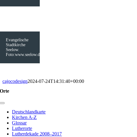
Evangelische
Stadtkirche
Seelow.
Foto:www.seelow.de
cajocodesign
2024-07-24T14:31:40+00:00
Orte
Toggle
Navigation
Deutschlandkarte
Kirchen A-Z
Glossar
Lutherorte
Lutherdekade 2008–2017