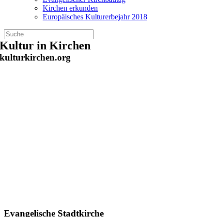
Kirchen erkunden
Europäisches Kulturerbejahr 2018
Zum
Kultur in Kirchen
Inhalt
kulturkirchen.org
springen
Evangelische Stadtkirche