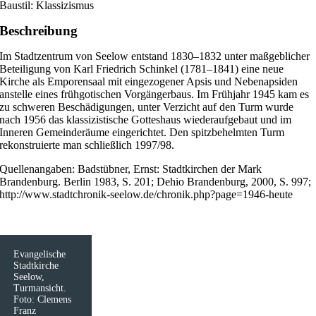
Baustil: Klassizismus
Beschreibung
Im Stadtzentrum von Seelow entstand 1830–1832 unter maßgeblicher
Beteiligung von Karl Friedrich Schinkel (1781–1841) eine neue
Kirche als Emporensaal mit eingezogener Apsis und Nebenapsiden
anstelle eines frühgotischen Vorgängerbaus. Im Frühjahr 1945 kam es
zu schweren Beschädigungen, unter Verzicht auf den Turm wurde
nach 1956 das klassizistische Gotteshaus wiederaufgebaut und im
Inneren Gemeinderäume eingerichtet. Den spitzbehelmten Turm
rekonstruierte man schließlich 1997/98.
Quellenangaben: Badstübner, Ernst: Stadtkirchen der Mark
Brandenburg. Berlin 1983, S. 201; Dehio Brandenburg, 2000, S. 997;
http://www.stadtchronik-seelow.de/chronik.php?page=1946-heute
Evangelische
Stadtkirche
Seelow,
Turmansicht.
Foto: Clemens
Franz