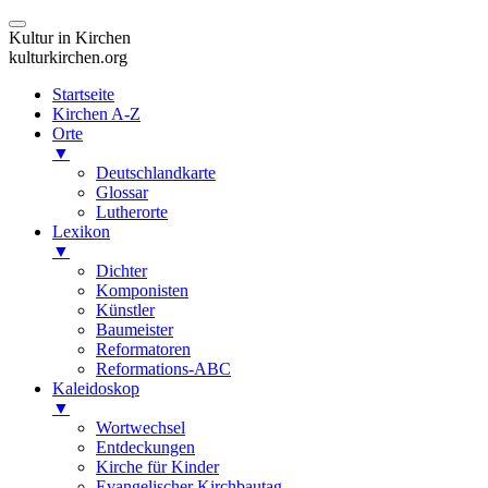
Kultur in Kirchen
kulturkirchen.org
Startseite
Kirchen A-Z
Orte
▼
Deutschlandkarte
Glossar
Lutherorte
Lexikon
▼
Dichter
Komponisten
Künstler
Baumeister
Reformatoren
Reformations-ABC
Kaleidoskop
▼
Wortwechsel
Entdeckungen
Kirche für Kinder
Evangelischer Kirchbautag