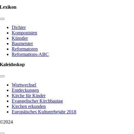
Lexikon
Toggle
Navigation
Dichter
Komponisten
Künstler
Baumeister
Reformatoren
Reformations-ABC
Kaleidoskop
Toggle
Navigation
Wortwechsel
Entdeckungen
Kirche für Kinder
Evangelischer Kirchbautag
Kirchen erkunden
Europäisches Kulturerbejahr 2018
©2024