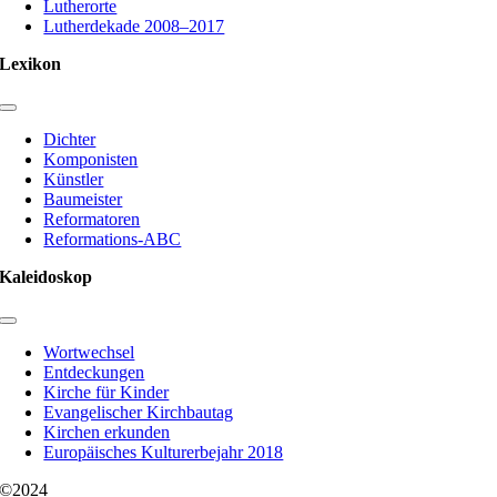
Lutherorte
Lutherdekade 2008–2017
Lexikon
Toggle
Navigation
Dichter
Komponisten
Künstler
Baumeister
Reformatoren
Reformations-ABC
Kaleidoskop
Toggle
Navigation
Wortwechsel
Entdeckungen
Kirche für Kinder
Evangelischer Kirchbautag
Kirchen erkunden
Europäisches Kulturerbejahr 2018
©2024