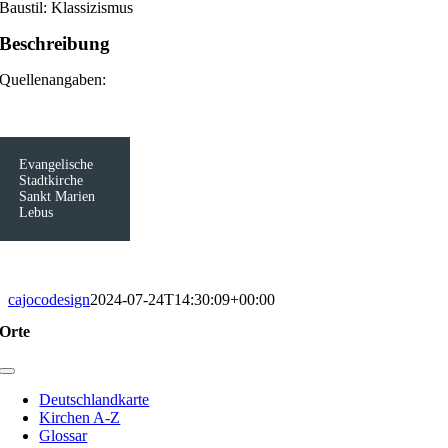
Baustil: Klassizismus
Beschreibung
Quellenangaben:
Evangelische
Stadtkirche
Sankt Marien
Lebus
cajocodesign
2024-07-24T14:30:09+00:00
Orte
Toggle
Navigation
Deutschlandkarte
Kirchen A-Z
Glossar