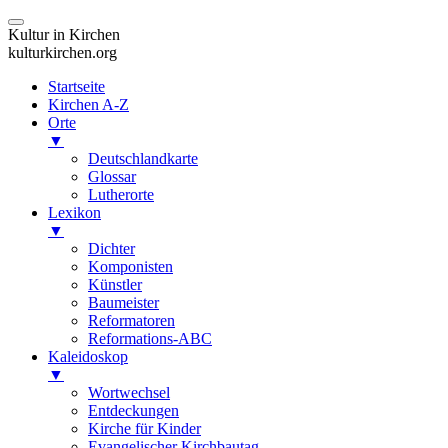
Kultur in Kirchen
kulturkirchen.org
Startseite
Kirchen A-Z
Orte
▼
Deutschlandkarte
Glossar
Lutherorte
Lexikon
▼
Dichter
Komponisten
Künstler
Baumeister
Reformatoren
Reformations-ABC
Kaleidoskop
▼
Wortwechsel
Entdeckungen
Kirche für Kinder
Evangelischer Kirchbautag