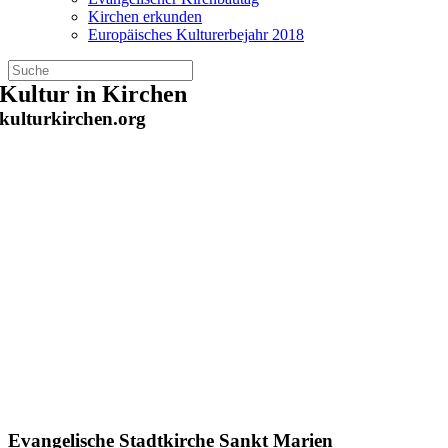
Kirchen erkunden
Europäisches Kulturerbejahr 2018
Zum
Kultur in Kirchen
Inhalt
kulturkirchen.org
springen
Evangelische Stadtkirche Sankt Marien