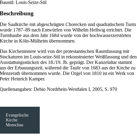
Baustil: Louis-Seize-Stil
Beschreibung
Die Saalkirche mit abgeschrägten Chorecken und quadratischem Turm
wurde 1787–89 nach Entwürfen von Wilhelm Hellwig errichtet. Die
Turmhaube aus dem Jahr 1684 wurde von der hochwasserzerstörten
Kirche in Köln-Mülheim übernommen.
Das Kircheninnere wird von der protestantischen Raumfassung mit
Stuckaturen im Louis-seize-Stil in rekonstruierter Weißfassung und den
Ausstattungsstücken des 18./19. Jh. geprägt. Der Kanzelaltar stammt
aus der Erbauungszeit, während die Taufe von 1683 aus der Kirche zu
Menzerath übernommen wurde. Die Orgel von 1810 ist ein Werk von
Peter Heinrich Kamper.
Quellenangaben: Dehio Nordrhein-Westfalen I, 2005, S. 970
Evangelische
Kirche
Monschau