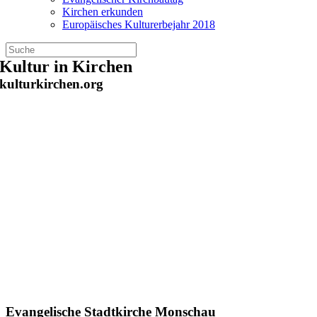
Kirchen erkunden
Europäisches Kulturerbejahr 2018
Zum
Kultur in Kirchen
Inhalt
kulturkirchen.org
springen
Evangelische Stadtkirche Monschau