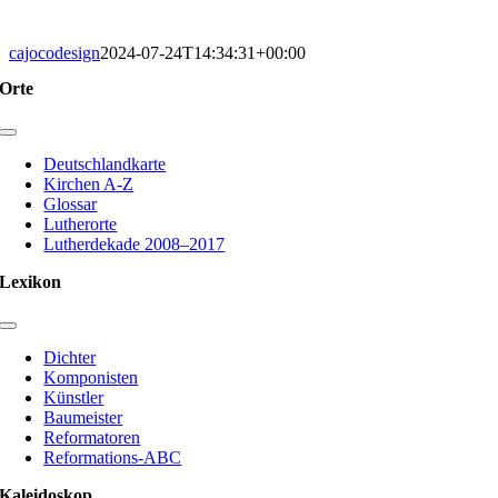
cajocodesign
2024-07-24T14:34:31+00:00
Orte
Toggle
Navigation
Deutschlandkarte
Kirchen A-Z
Glossar
Lutherorte
Lutherdekade 2008–2017
Lexikon
Toggle
Navigation
Dichter
Komponisten
Künstler
Baumeister
Reformatoren
Reformations-ABC
Kaleidoskop