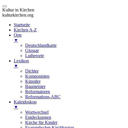
Kultur in Kirchen
kulturkirchen.org
Startseite
Kirchen A-Z
Orte
▼
Deutschlandkarte
Glossar
Lutherorte
Lexikon
▼
Dichter
Komponisten
Künstler
Baumeister
Reformatoren
Reformations-ABC
Kaleidoskop
▼
Wortwechsel
Entdeckungen
Kirche für Kinder
Evangelischer Kirchbautag