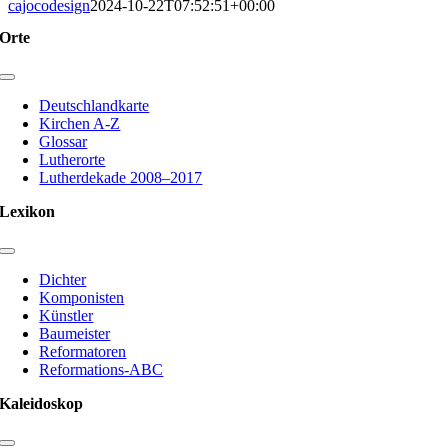
cajocodesign
2024-10-22T07:52:51+00:00
Orte
Toggle
Navigation
Deutschlandkarte
Kirchen A-Z
Glossar
Lutherorte
Lutherdekade 2008–2017
Lexikon
Toggle
Navigation
Dichter
Komponisten
Künstler
Baumeister
Reformatoren
Reformations-ABC
Kaleidoskop