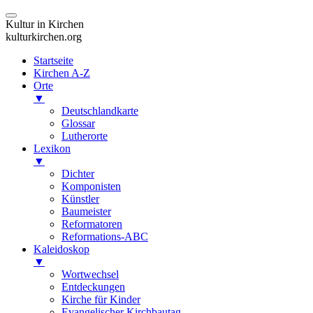
Kultur in Kirchen
kulturkirchen.org
Startseite
Kirchen A-Z
Orte
▼
Deutschlandkarte
Glossar
Lutherorte
Lexikon
▼
Dichter
Komponisten
Künstler
Baumeister
Reformatoren
Reformations-ABC
Kaleidoskop
▼
Wortwechsel
Entdeckungen
Kirche für Kinder
Evangelischer Kirchbautag