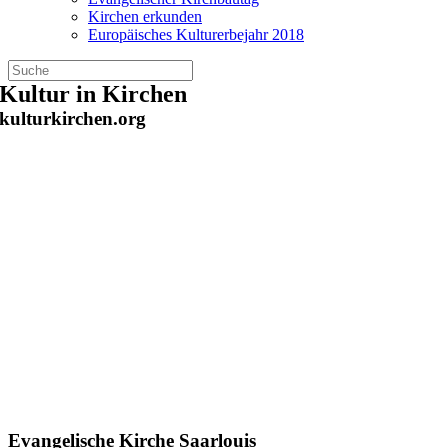
Kirchen erkunden
Europäisches Kulturerbejahr 2018
Zum
Kultur in Kirchen
Inhalt
kulturkirchen.org
springen
Evangelische Kirche Saarlouis