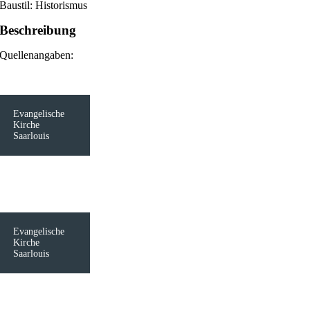
Baustil: Historismus
Beschreibung
Quellenangaben:
Evangelische
Kirche
Saarlouis
Evangelische
Kirche
Saarlouis