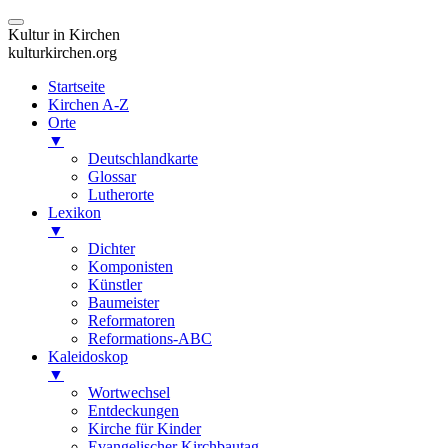
Kultur in Kirchen
kulturkirchen.org
Startseite
Kirchen A-Z
Orte
▼
Deutschlandkarte
Glossar
Lutherorte
Lexikon
▼
Dichter
Komponisten
Künstler
Baumeister
Reformatoren
Reformations-ABC
Kaleidoskop
▼
Wortwechsel
Entdeckungen
Kirche für Kinder
Evangelischer Kirchbautag