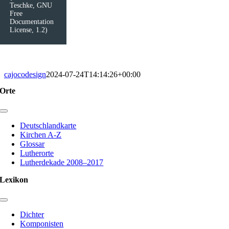
Teschke, GNU
Free
Documentation
License, 1.2)
cajocodesign
2024-07-24T14:14:26+00:00
Orte
Toggle
Navigation
Deutschlandkarte
Kirchen A-Z
Glossar
Lutherorte
Lutherdekade 2008–2017
Lexikon
Toggle
Navigation
Dichter
Komponisten