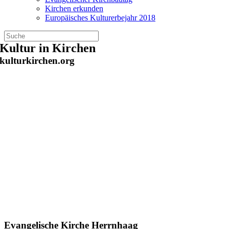
Kirchen erkunden
Europäisches Kulturerbejahr 2018
Zum
Kultur in Kirchen
Inhalt
kulturkirchen.org
springen
Evangelische Kirche Herrnhaag