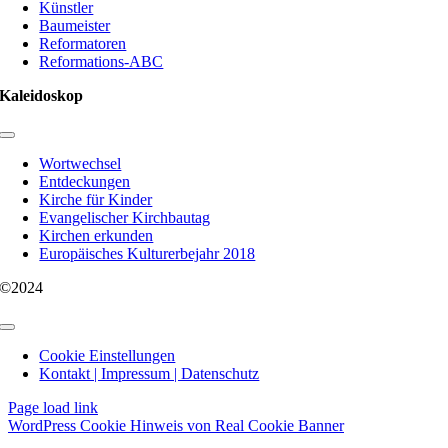
Künstler
Baumeister
Reformatoren
Reformations-ABC
Kaleidoskop
Toggle
Navigation
Wortwechsel
Entdeckungen
Kirche für Kinder
Evangelischer Kirchbautag
Kirchen erkunden
Europäisches Kulturerbejahr 2018
©2024
Toggle
Navigation
Cookie Einstellungen
Kontakt | Impressum | Datenschutz
Page load link
WordPress Cookie Hinweis von Real Cookie Banner
Nach