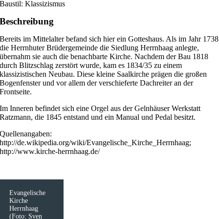
Baustil: Klassizismus
Beschreibung
Bereits im Mittelalter befand sich hier ein Gotteshaus. Als im Jahr 1738
die Herrnhuter Brüdergemeinde die Siedlung Herrnhaag anlegte,
übernahm sie auch die benachbarte Kirche. Nachdem der Bau 1818
durch Blitzschlag zerstört wurde, kam es 1834/35 zu einem
klassizistischen Neubau. Diese kleine Saalkirche prägen die großen
Bogenfenster und vor allem der verschieferte Dachreiter an der
Frontseite.
Im Inneren befindet sich eine Orgel aus der Gelnhäuser Werkstatt
Ratzmann, die 1845 entstand und ein Manual und Pedal besitzt.
Quellenangaben:
http://de.wikipedia.org/wiki/Evangelische_Kirche_Herrnhaag;
http://www.kirche-herrnhaag.de/
Evangelische
Kirche
Herrnhaag
(Foto: Sven