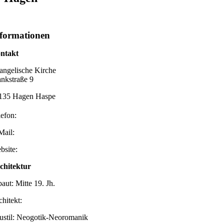
formationen
ntakt
angelische Kirche
ankstraße 9
135 Hagen Haspe
lefon:
Mail:
bsite:
chitektur
aut: Mitte 19. Jh.
chitekt:
ustil: Neogotik-Neoromanik