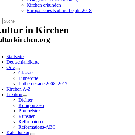
Kirchen erkunden
Europäisches Kulturerbejahr 2018
Zum
ultur in Kirchen
Inhalt
springen
ulturkirchen.org
oggle
avigation
Startseite
Deutschlandkarte
Orte
Glossar
Lutherorte
Lutherdekade 2008–2017
Kirchen A-Z
Lexikon
Dichter
Komponisten
Baumeister
Künstler
Reformatoren
Reformations-ABC
Kaleidoskop