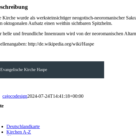
schreibung
e Kirche wurde als werksteinsichtiger neogotisch-neoromanischer Sakral
m oktogonalen Aufsatz einen weithin sichtbaren Spitzhelm.
r helle und freundliche Innenraum wird von der neoromanischen Altarn
ellenangaben: http://de.wikipedia.org/wiki/Haspe
Evangelische Kirche Haspe
cajocodesign
2024-07-24T14:41:18+00:00
te
oggle
avigation
Deutschlandkarte
Kirchen A-Z