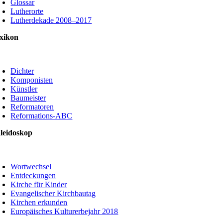
Glossar
Lutherorte
Lutherdekade 2008–2017
xikon
oggle
avigation
Dichter
Komponisten
Künstler
Baumeister
Reformatoren
Reformations-ABC
leidoskop
oggle
avigation
Wortwechsel
Entdeckungen
Kirche für Kinder
Evangelischer Kirchbautag
Kirchen erkunden
Europäisches Kulturerbejahr 2018