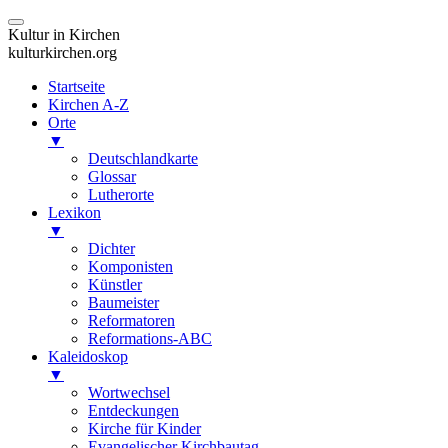
Kultur in Kirchen
kulturkirchen.org
Startseite
Kirchen A-Z
Orte
▼
Deutschlandkarte
Glossar
Lutherorte
Lexikon
▼
Dichter
Komponisten
Künstler
Baumeister
Reformatoren
Reformations-ABC
Kaleidoskop
▼
Wortwechsel
Entdeckungen
Kirche für Kinder
Evangelischer Kirchbautag