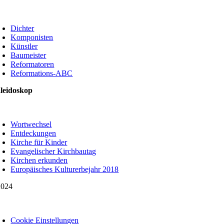
oggle
avigation
Dichter
Komponisten
Künstler
Baumeister
Reformatoren
Reformations-ABC
leidoskop
oggle
avigation
Wortwechsel
Entdeckungen
Kirche für Kinder
Evangelischer Kirchbautag
Kirchen erkunden
Europäisches Kulturerbejahr 2018
024
oggle
avigation
Cookie Einstellungen