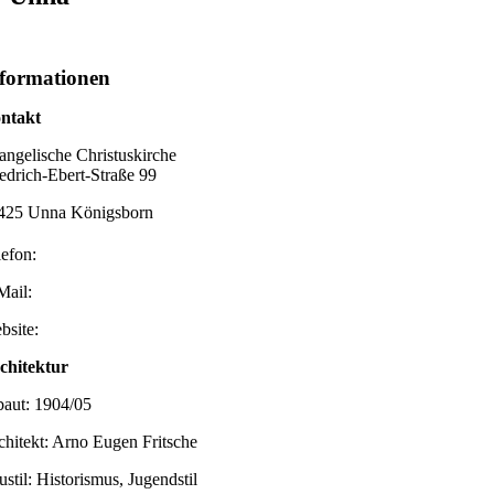
formationen
ntakt
angelische Christuskirche
iedrich-Ebert-Straße 99
425 Unna Königsborn
lefon:
Mail:
bsite:
chitektur
baut: 1904/05
chitekt: Arno Eugen Fritsche
ustil: Historismus, Jugendstil