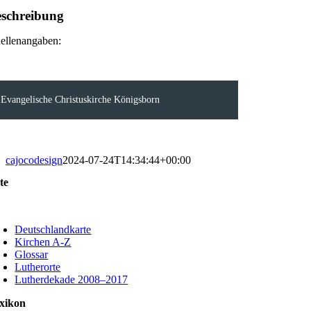
schreibung
ellenangaben:
Evangelische Christuskirche Königsborn
cajocodesign
2024-07-24T14:34:44+00:00
te
oggle
avigation
Deutschlandkarte
Kirchen A-Z
Glossar
Lutherorte
Lutherdekade 2008–2017
xikon