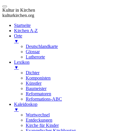
Kultur in Kirchen
kulturkirchen.org
Startseite
Kirchen A-Z
Orte
▼
Deutschlandkarte
Glossar
Lutherorte
Lexikon
▼
Dichter
Komponisten
Künstler
Baumeister
Reformatoren
Reformations-ABC
Kaleidoskop
▼
Wortwechsel
Entdeckungen
Kirche für Kinder
Evangelischer Kirchbautag