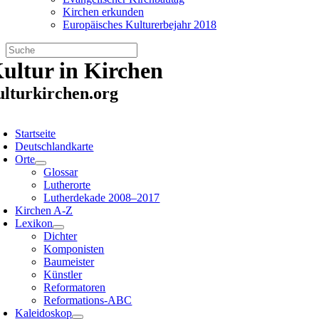
Kirchen erkunden
Europäisches Kulturerbejahr 2018
Zum
ultur in Kirchen
Inhalt
springen
ulturkirchen.org
oggle
avigation
Startseite
Deutschlandkarte
Orte
Glossar
Lutherorte
Lutherdekade 2008–2017
Kirchen A-Z
Lexikon
Dichter
Komponisten
Baumeister
Künstler
Reformatoren
Reformations-ABC
Kaleidoskop