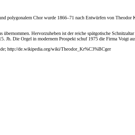
s und polygonalem Chor wurde 1866–71 nach Entwürfen von Theodor K
s übernommen. Hervorzuheben ist der reiche spätgotische Schnitzalta
es 15. Jh. Die Orgel in modernem Prospekt schuf 1975 die Firma Voigt 
de; http://de.wikipedia.org/wiki/Theodor_Kr%C3%BCger