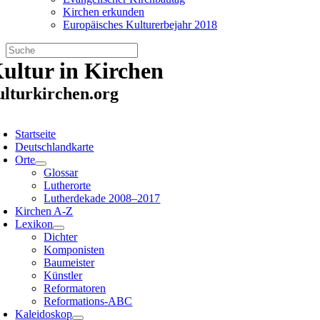
Kirchen erkunden
Europäisches Kulturerbejahr 2018
Zum
ultur in Kirchen
Inhalt
springen
ulturkirchen.org
oggle
avigation
Startseite
Deutschlandkarte
Orte
Glossar
Lutherorte
Lutherdekade 2008–2017
Kirchen A-Z
Lexikon
Dichter
Komponisten
Baumeister
Künstler
Reformatoren
Reformations-ABC
Kaleidoskop