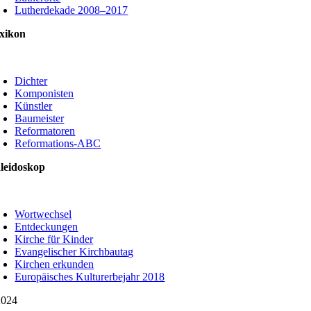
Lutherdekade 2008–2017
xikon
oggle
avigation
Dichter
Komponisten
Künstler
Baumeister
Reformatoren
Reformations-ABC
leidoskop
oggle
avigation
Wortwechsel
Entdeckungen
Kirche für Kinder
Evangelischer Kirchbautag
Kirchen erkunden
Europäisches Kulturerbejahr 2018
024