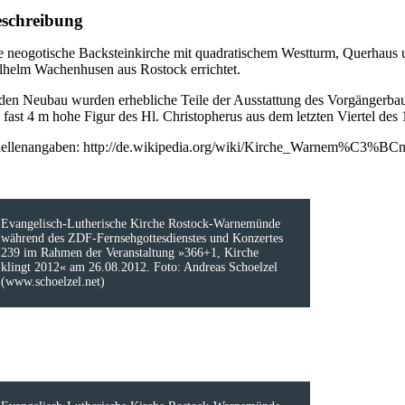
schreibung
e neogotische Backsteinkirche mit quadratischem Westturm, Querhau
lhelm Wachenhusen aus Rostock errichtet.
 den Neubau wurden erhebliche Teile der Ausstattung des Vorgängerbau
e fast 4 m hohe Figur des Hl. Christopherus aus dem letzten Viertel d
ellenangaben: http://de.wikipedia.org/wiki/Kirche_Warnem%C3%BCn
Evangelisch-Lutherische Kirche Rostock-Warnemünde
während des ZDF-Fernsehgottesdienstes und Konzertes
239 im Rahmen der Veranstaltung »366+1, Kirche
klingt 2012« am 26.08.2012. Foto: Andreas Schoelzel
(www.schoelzel.net)