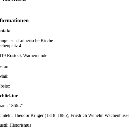
formationen
ntakt
angelisch-Lutherische Kirche
rchenplatz 4
119 Rostock Warnemünde
lefon:
Mail:
bsite:
chitektur
baut: 1866-71
chitekt: Theodor Krüger (1818–1885), Friedrich Wilhelm Wachenhuse
ustil: Historismus