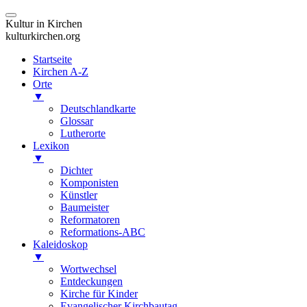
Kultur in Kirchen
kulturkirchen.org
Startseite
Kirchen A-Z
Orte
▼
Deutschlandkarte
Glossar
Lutherorte
Lexikon
▼
Dichter
Komponisten
Künstler
Baumeister
Reformatoren
Reformations-ABC
Kaleidoskop
▼
Wortwechsel
Entdeckungen
Kirche für Kinder
Evangelischer Kirchbautag