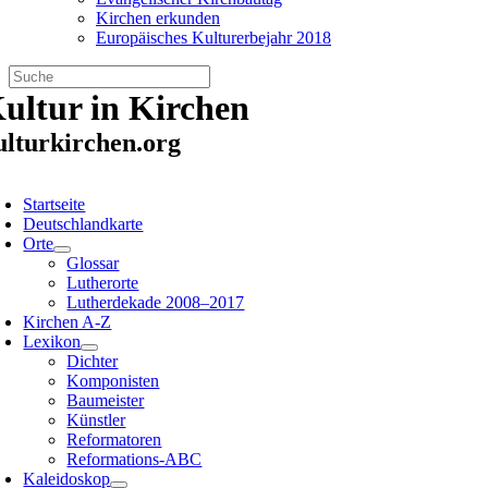
Kirchen erkunden
Europäisches Kulturerbejahr 2018
Zum
ultur in Kirchen
Inhalt
springen
ulturkirchen.org
oggle
avigation
Startseite
Deutschlandkarte
Orte
Glossar
Lutherorte
Lutherdekade 2008–2017
Kirchen A-Z
Lexikon
Dichter
Komponisten
Baumeister
Künstler
Reformatoren
Reformations-ABC
Kaleidoskop