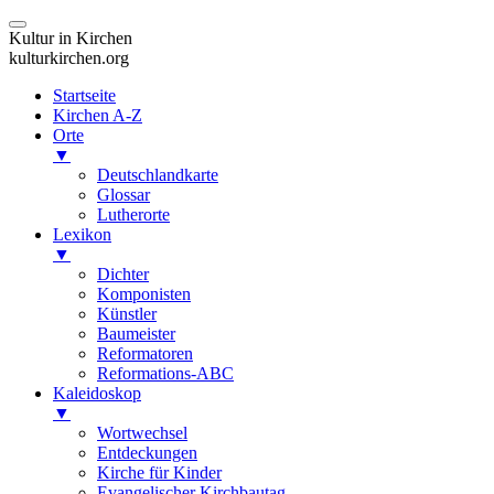
Kultur in Kirchen
kulturkirchen.org
Startseite
Kirchen A-Z
Orte
▼
Deutschlandkarte
Glossar
Lutherorte
Lexikon
▼
Dichter
Komponisten
Künstler
Baumeister
Reformatoren
Reformations-ABC
Kaleidoskop
▼
Wortwechsel
Entdeckungen
Kirche für Kinder
Evangelischer Kirchbautag