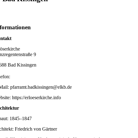
formationen
ntakt
löserkirche
inzregentenstraße 9
688 Bad Kissingen
lefon:
Mail: pfarramt.badkissingen@elkb.de
site: https://erloeserkirche.info
chitektur
baut: 1845–1847
chitekt: Friedrich von Gärtner