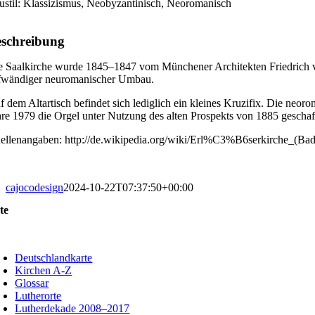
ustil: Klassizismus, Neobyzantinisch, Neoromanisch
schreibung
e Saalkirche wurde 1845–1847 vom Münchener Architekten Friedrich von
fwändiger neuromanischer Umbau.
f dem Altartisch befindet sich lediglich ein kleines Kruzifix. Die ne
hre 1979 die Orgel unter Nutzung des alten Prospekts von 1885 geschaf
ellenangaben: http://de.wikipedia.org/wiki/Erl%C3%B6serkirche_(Ba
cajocodesign
2024-10-22T07:37:50+00:00
te
oggle
avigation
Deutschlandkarte
Kirchen A-Z
Glossar
Lutherorte
Lutherdekade 2008–2017