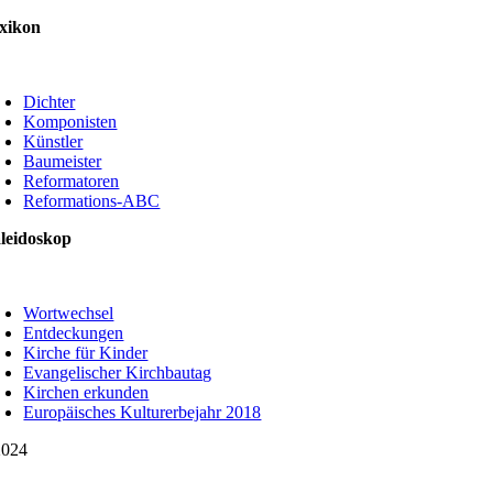
xikon
oggle
avigation
Dichter
Komponisten
Künstler
Baumeister
Reformatoren
Reformations-ABC
leidoskop
oggle
avigation
Wortwechsel
Entdeckungen
Kirche für Kinder
Evangelischer Kirchbautag
Kirchen erkunden
Europäisches Kulturerbejahr 2018
024