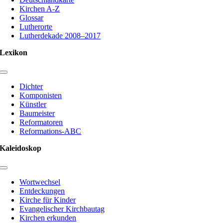
Kirchen A-Z
Glossar
Lutherorte
Lutherdekade 2008–2017
Lexikon
Toggle
Navigation
Dichter
Komponisten
Künstler
Baumeister
Reformatoren
Reformations-ABC
Kaleidoskop
Toggle
Navigation
Wortwechsel
Entdeckungen
Kirche für Kinder
Evangelischer Kirchbautag
Kirchen erkunden