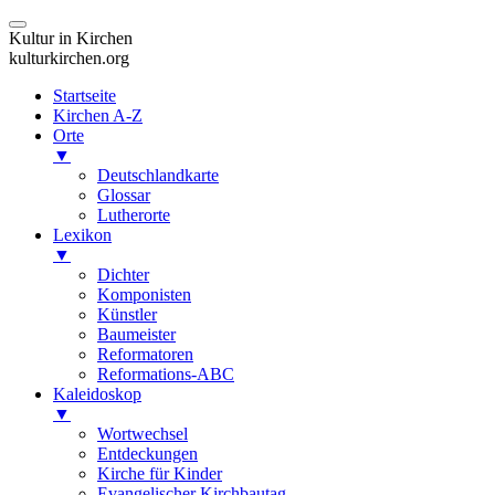
Kultur in Kirchen
kulturkirchen.org
Startseite
Kirchen A-Z
Orte
▼
Deutschlandkarte
Glossar
Lutherorte
Lexikon
▼
Dichter
Komponisten
Künstler
Baumeister
Reformatoren
Reformations-ABC
Kaleidoskop
▼
Wortwechsel
Entdeckungen
Kirche für Kinder
Evangelischer Kirchbautag