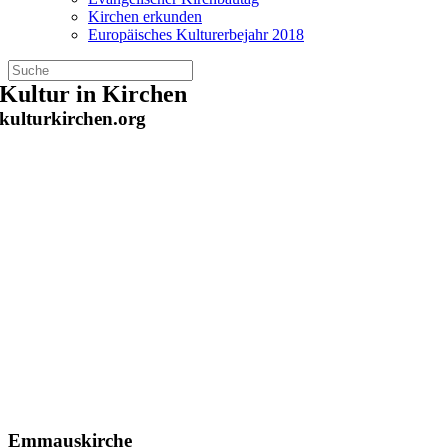
Kirchen erkunden
Europäisches Kulturerbejahr 2018
Zum
Kultur in Kirchen
Inhalt
kulturkirchen.org
springen
Emmauskirche