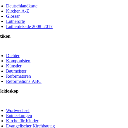
avigation
Deutschlandkarte
Kirchen A-Z
Glossar
Lutherorte
Lutherdekade 2008–2017
xikon
oggle
avigation
Dichter
Komponisten
Künstler
Baumeister
Reformatoren
Reformations-ABC
leidoskop
oggle
avigation
Wortwechsel
Entdeckungen
Kirche für Kinder
Evangelischer Kirchbautag