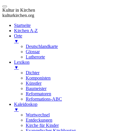
Kultur in Kirchen
kulturkirchen.org
Startseite
Kirchen A-Z
Orte
▼
Deutschlandkarte
Glossar
Lutherorte
Lexikon
▼
Dichter
Komponisten
Künstler
Baumeister
Reformatoren
Reformations-ABC
Kaleidoskop
▼
Wortwechsel
Entdeckungen
Kirche für Kinder
Evangelischer Kirchbautag