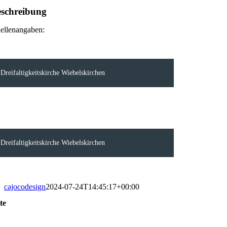
schreibung
ellenangaben:
Dreifaltigkeitskirche Wiebelskirchen
Dreifaltigkeitskirche Wiebelskirchen
cajocodesign
2024-07-24T14:45:17+00:00
te
oggle