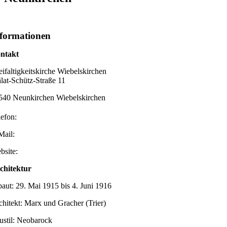
formationen
ntakt
eifaltigkeitskirche Wiebelskirchen
älat-Schütz-Straße 11
540 Neunkirchen Wiebelskirchen
lefon:
Mail:
bsite:
chitektur
baut: 29. Mai 1915 bis 4. Juni 1916
chitekt: Marx und Gracher (Trier)
ustil: Neobarock