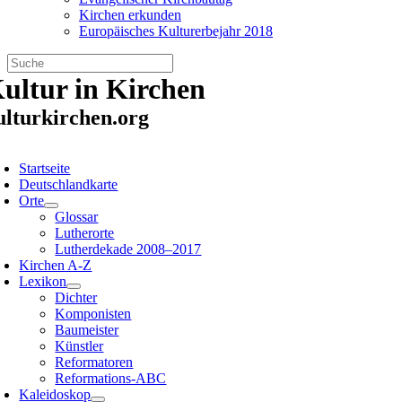
Kirchen erkunden
Europäisches Kulturerbejahr 2018
Zum
ultur in Kirchen
Inhalt
springen
ulturkirchen.org
oggle
avigation
Startseite
Deutschlandkarte
Orte
Glossar
Lutherorte
Lutherdekade 2008–2017
Kirchen A-Z
Lexikon
Dichter
Komponisten
Baumeister
Künstler
Reformatoren
Reformations-ABC
Kaleidoskop