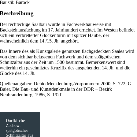
Baustil: Barock
Beschreibung
Der rechteckige Saalbau wurde in Fachwerkbauweise mit
Backsteinausfachung im 17. Jahrhundert errichtet. Im Westen befindet
sich ein verbretterter Glockenturm mit spitzer Haube, der
wahrscheinlich dem 14./15. Jh. angehört.
Das Innere des als Kunstgalerie genutzten flachgedeckten Saales wird
von dem sichtbar belassenen Fachwerk und dem spätgotischen
Schnitzaltar aus der Zeit um 1500 bestimmt. Bemerkenswert sind
weiterhin ein geschnitztes Kruzifix des ausgehenden 14. Jh. und die
Glocke des 14. Jh.
Quellenangaben: Dehio Mecklenburg-Vorpommern 2000, S. 722; G.
Baier, Die Bau- und Kunstdenkmale in der DDR – Bezirk
Neubrandenburg, 1986, S. 192f.
Dorfkirche
Zachow:
spätgotischer
Schnitzaltar aus