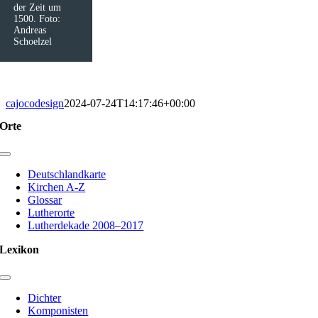
der Zeit um
1500. Foto:
Andreas
Schoelzel
cajocodesign
2024-07-24T14:17:46+00:00
Orte
Toggle
Navigation
Deutschlandkarte
Kirchen A-Z
Glossar
Lutherorte
Lutherdekade 2008–2017
Lexikon
Toggle
Navigation
Dichter
Komponisten