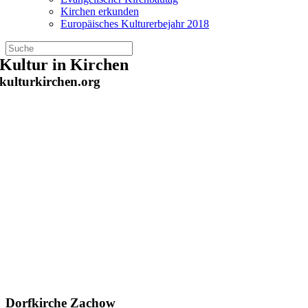
Kirchen erkunden
Europäisches Kulturerbejahr 2018
Zum
Kultur in Kirchen
Inhalt
kulturkirchen.org
springen
Dorfkirche Zachow