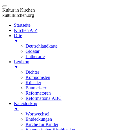
Kultur in Kirchen
kulturkirchen.org
Startseite
Kirchen A-Z
Orte
▼
Deutschlandkarte
Glossar
Lutherorte
Lexikon
▼
Dichter
Komponisten
Künstler
Baumeister
Reformatoren
Reformations-ABC
Kaleidoskop
▼
Wortwechsel
Entdeckungen
Kirche für Kinder
Evangelischer Kirchbautag