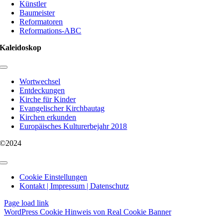
Künstler
Baumeister
Reformatoren
Reformations-ABC
Kaleidoskop
Toggle
Navigation
Wortwechsel
Entdeckungen
Kirche für Kinder
Evangelischer Kirchbautag
Kirchen erkunden
Europäisches Kulturerbejahr 2018
©2024
Toggle
Navigation
Cookie Einstellungen
Kontakt | Impressum | Datenschutz
Page load link
WordPress Cookie Hinweis von Real Cookie Banner
Nach