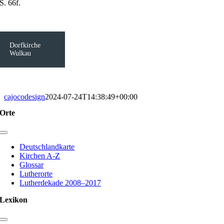
S. 66f.
Dorfkirche
Wulkau
cajocodesign
2024-07-24T14:38:49+00:00
Orte
Toggle
Navigation
Deutschlandkarte
Kirchen A-Z
Glossar
Lutherorte
Lutherdekade 2008–2017
Lexikon
Toggle