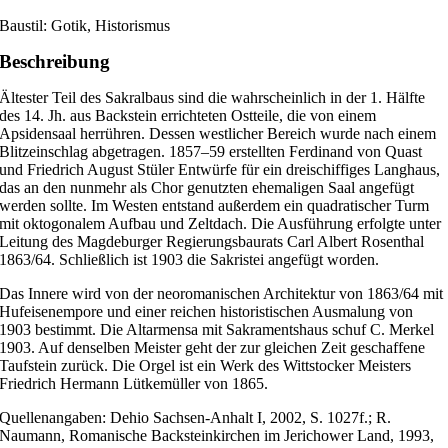
Baustil: Gotik, Historismus
Beschreibung
Ältester Teil des Sakralbaus sind die wahrscheinlich in der 1. Hälfte
des 14. Jh. aus Backstein errichteten Ostteile, die von einem
Apsidensaal herrühren. Dessen westlicher Bereich wurde nach einem
Blitzeinschlag abgetragen. 1857–59 erstellten Ferdinand von Quast
und Friedrich August Stüler Entwürfe für ein dreischiffiges Langhaus,
das an den nunmehr als Chor genutzten ehemaligen Saal angefügt
werden sollte. Im Westen entstand außerdem ein quadratischer Turm
mit oktogonalem Aufbau und Zeltdach. Die Ausführung erfolgte unter
Leitung des Magdeburger Regierungsbaurats Carl Albert Rosenthal
1863/64. Schließlich ist 1903 die Sakristei angefügt worden.
Das Innere wird von der neoromanischen Architektur von 1863/64 mit
Hufeisenempore und einer reichen historistischen Ausmalung von
1903 bestimmt. Die Altarmensa mit Sakramentshaus schuf C. Merkel
1903. Auf denselben Meister geht der zur gleichen Zeit geschaffene
Taufstein zurück. Die Orgel ist ein Werk des Wittstocker Meisters
Friedrich Hermann Lütkemüller von 1865.
Quellenangaben: Dehio Sachsen-Anhalt I, 2002, S. 1027f.; R.
Naumann, Romanische Backsteinkirchen im Jerichower Land, 1993,