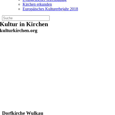
Kirchen erkunden
Europäisches Kulturerbejahr 2018
Zum
Kultur in Kirchen
Inhalt
kulturkirchen.org
springen
Dorfkirche Wulkau