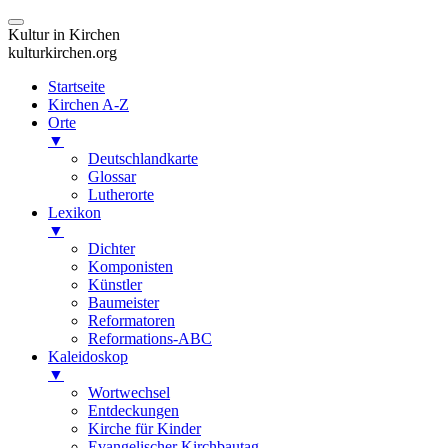
Kultur in Kirchen
kulturkirchen.org
Startseite
Kirchen A-Z
Orte
▼
Deutschlandkarte
Glossar
Lutherorte
Lexikon
▼
Dichter
Komponisten
Künstler
Baumeister
Reformatoren
Reformations-ABC
Kaleidoskop
▼
Wortwechsel
Entdeckungen
Kirche für Kinder
Evangelischer Kirchbautag