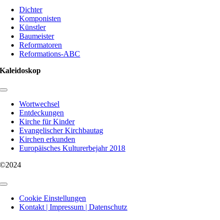
Navigation
Dichter
Komponisten
Künstler
Baumeister
Reformatoren
Reformations-ABC
Kaleidoskop
Toggle
Navigation
Wortwechsel
Entdeckungen
Kirche für Kinder
Evangelischer Kirchbautag
Kirchen erkunden
Europäisches Kulturerbejahr 2018
©2024
Toggle
Navigation
Cookie Einstellungen
Kontakt | Impressum | Datenschutz