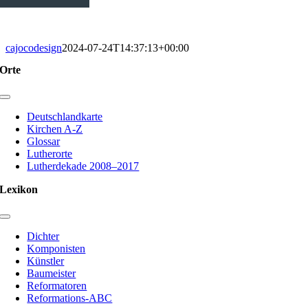
cajocodesign
2024-07-24T14:37:13+00:00
Orte
Toggle
Navigation
Deutschlandkarte
Kirchen A-Z
Glossar
Lutherorte
Lutherdekade 2008–2017
Lexikon
Toggle
Navigation
Dichter
Komponisten
Künstler
Baumeister
Reformatoren
Reformations-ABC