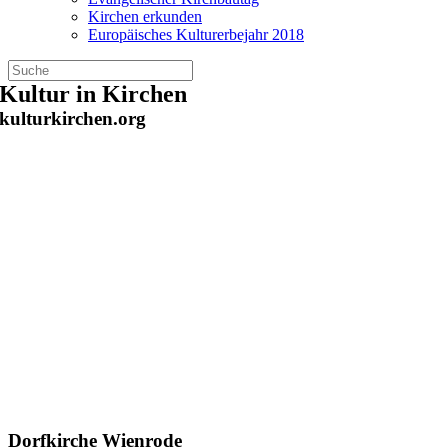
Kirchen erkunden
Europäisches Kulturerbejahr 2018
Zum
Kultur in Kirchen
Inhalt
kulturkirchen.org
springen
Dorfkirche Wienrode