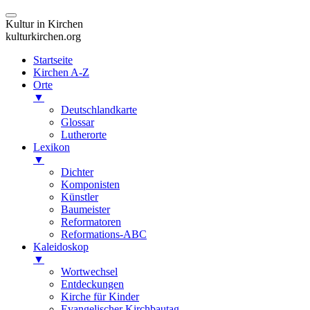
Kultur in Kirchen
kulturkirchen.org
Startseite
Kirchen A-Z
Orte
▼
Deutschlandkarte
Glossar
Lutherorte
Lexikon
▼
Dichter
Komponisten
Künstler
Baumeister
Reformatoren
Reformations-ABC
Kaleidoskop
▼
Wortwechsel
Entdeckungen
Kirche für Kinder
Evangelischer Kirchbautag