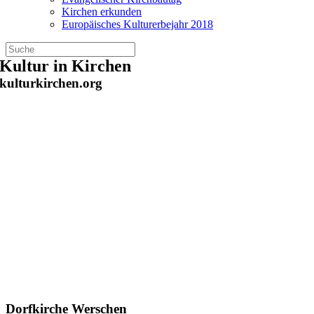
Kirchen erkunden
Europäisches Kulturerbejahr 2018
Zum
Kultur in Kirchen
Inhalt
kulturkirchen.org
springen
Dorfkirche Werschen