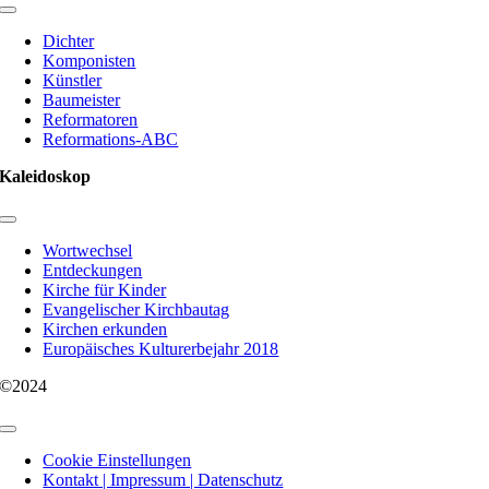
Toggle
Navigation
Dichter
Komponisten
Künstler
Baumeister
Reformatoren
Reformations-ABC
Kaleidoskop
Toggle
Navigation
Wortwechsel
Entdeckungen
Kirche für Kinder
Evangelischer Kirchbautag
Kirchen erkunden
Europäisches Kulturerbejahr 2018
©2024
Toggle
Navigation
Cookie Einstellungen
Kontakt | Impressum | Datenschutz