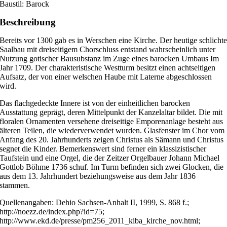
Baustil: Barock
Beschreibung
Bereits vor 1300 gab es in Werschen eine Kirche. Der heutige schlicht
Saalbau mit dreiseitigem Chorschluss entstand wahrscheinlich unter
Nutzung gotischer Bausubstanz im Zuge eines barocken Umbaus Im
Jahr 1709. Der charakteristische Westturm besitzt einen achtseitigen
Aufsatz, der von einer welschen Haube mit Laterne abgeschlossen
wird.
Das flachgedeckte Innere ist von der einheitlichen barocken
Ausstattung geprägt, deren Mittelpunkt der Kanzelaltar bildet. Die mit
floralen Ornamenten versehene dreiseitige Emporenanlage besteht aus
älteren Teilen, die wiederverwendet wurden. Glasfenster im Chor vom
Anfang des 20. Jahrhunderts zeigen Christus als Sämann und Christus
segnet die Kinder. Bemerkenswert sind ferner ein klassizistischer
Taufstein und eine Orgel, die der Zeitzer Orgelbauer Johann Michael
Gottlob Böhme 1736 schuf. Im Turm befinden sich zwei Glocken, die
aus dem 13. Jahrhundert beziehungsweise aus dem Jahr 1836
stammen.
Quellenangaben: Dehio Sachsen-Anhalt II, 1999, S. 868 f.;
http://noezz.de/index.php?id=75;
http://www.ekd.de/presse/pm256_2011_kiba_kirche_nov.html;