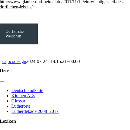
http://www.glaube-und-heimat.de/2011/11/12/ein-wichtiger-teil-des-
dorflichen-lebens/
Dorfkirche
Werschen
cajocodesign
2024-07-24T14:15:21+00:00
Orte
Toggle
Navigation
Deutschlandkarte
Kirchen A-Z
Glossar
Lutherorte
Lutherdekade 2008–2017
Lexikon