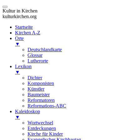
Kultur in Kirchen
kulturkirchen.org
Startseite
Kirchen A-Z
Orte
▼
Deutschlandkarte
Glossar
Lutherorte
Lexikon
▼
Dichter
Komponisten
Künstler
Baumeister
Reformatoren
Reformations-ABC
Kaleidoskop
▼
Wortwechsel
Entdeckungen
Kirche für Kinder
Evangelischer Kirchbautag