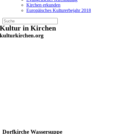
Kirchen erkunden
Europäisches Kulturerbejahr 2018
Zum
Kultur in Kirchen
Inhalt
kulturkirchen.org
springen
Dorfkirche Wassersuppe