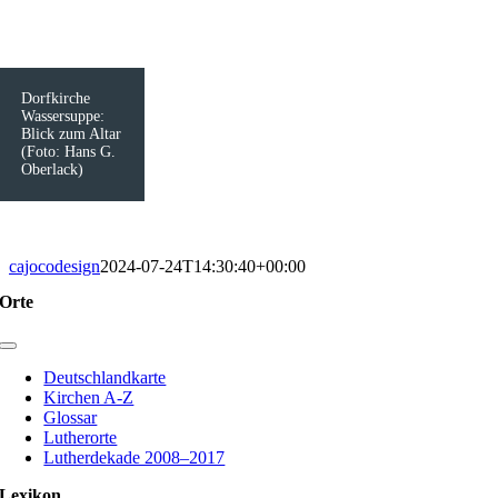
Dorfkirche
Wassersuppe:
Blick zum Altar
(Foto: Hans G.
Oberlack)
cajocodesign
2024-07-24T14:30:40+00:00
Orte
Toggle
Navigation
Deutschlandkarte
Kirchen A-Z
Glossar
Lutherorte
Lutherdekade 2008–2017
Lexikon