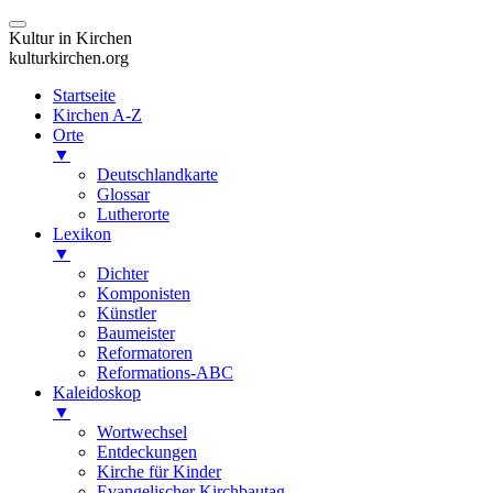
Kultur in Kirchen
kulturkirchen.org
Startseite
Kirchen A-Z
Orte
▼
Deutschlandkarte
Glossar
Lutherorte
Lexikon
▼
Dichter
Komponisten
Künstler
Baumeister
Reformatoren
Reformations-ABC
Kaleidoskop
▼
Wortwechsel
Entdeckungen
Kirche für Kinder
Evangelischer Kirchbautag