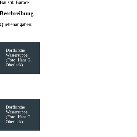
Baustil: Barock
Beschreibung
Quellenangaben:
Dorfkirche
Wassersuppe
(Foto: Hans G.
Oberlack)
Dorfkirche
Wassersuppe
(Foto: Hans G.
Oberlack)