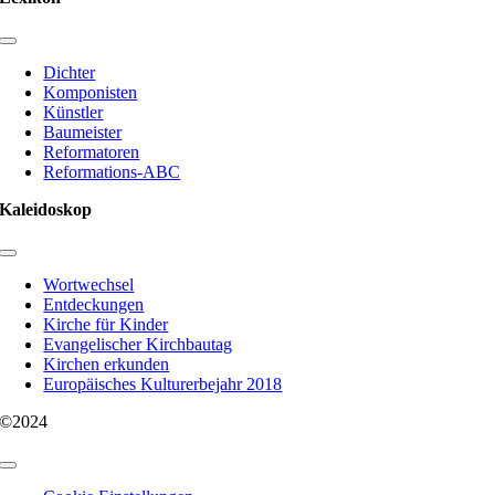
Toggle
Navigation
Dichter
Komponisten
Künstler
Baumeister
Reformatoren
Reformations-ABC
Kaleidoskop
Toggle
Navigation
Wortwechsel
Entdeckungen
Kirche für Kinder
Evangelischer Kirchbautag
Kirchen erkunden
Europäisches Kulturerbejahr 2018
©2024
Toggle
Navigation