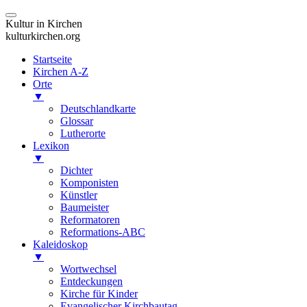
Kultur in Kirchen
kulturkirchen.org
Startseite
Kirchen A-Z
Orte
▼
Deutschlandkarte
Glossar
Lutherorte
Lexikon
▼
Dichter
Komponisten
Künstler
Baumeister
Reformatoren
Reformations-ABC
Kaleidoskop
▼
Wortwechsel
Entdeckungen
Kirche für Kinder
Evangelischer Kirchbautag