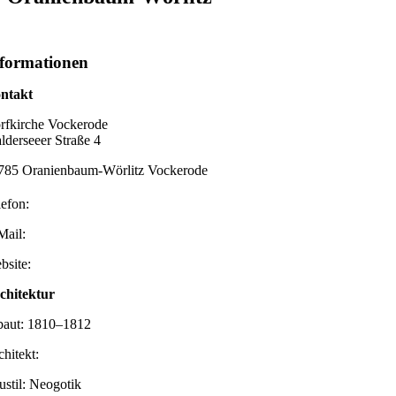
formationen
ntakt
rfkirche Vockerode
lderseeer Straße 4
785 Oranienbaum-Wörlitz Vockerode
lefon:
Mail:
bsite:
chitektur
baut: 1810–1812
chitekt:
ustil: Neogotik