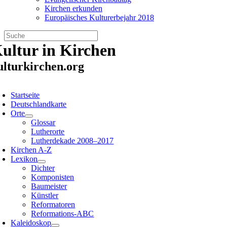
Kirchen erkunden
Europäisches Kulturerbejahr 2018
Zum
ultur in Kirchen
Inhalt
springen
ulturkirchen.org
oggle
avigation
Startseite
Deutschlandkarte
Orte
Glossar
Lutherorte
Lutherdekade 2008–2017
Kirchen A-Z
Lexikon
Dichter
Komponisten
Baumeister
Künstler
Reformatoren
Reformations-ABC
Kaleidoskop