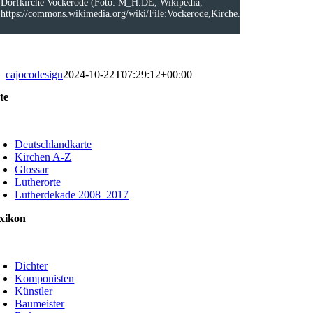
Dorfkirche Vockerode (Foto: M_H.DE, Wikipedia,
https://commons.wikimedia.org/wiki/File:Vockerode,Kirche.jpg)
cajocodesign
2024-10-22T07:29:12+00:00
te
oggle
avigation
Deutschlandkarte
Kirchen A-Z
Glossar
Lutherorte
Lutherdekade 2008–2017
xikon
oggle
avigation
Dichter
Komponisten
Künstler
Baumeister