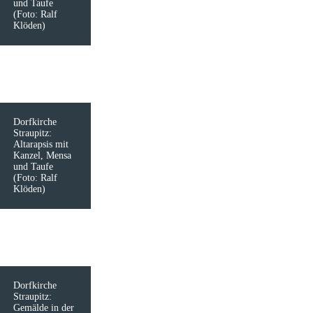
und Taufe
(Foto: Ralf
Klöden)
Dorfkirche
Straupitz:
Altarapsis mit
Kanzel, Mensa
und Taufe
(Foto: Ralf
Klöden)
Dorfkirche
Straupitz:
Gemälde in der