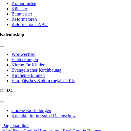
Komponisten
Künstler
Baumeister
Reformatoren
Reformations-ABC
Kaleidoskop
Toggle
Navigation
Wortwechsel
Entdeckungen
Kirche für Kinder
Evangelischer Kirchbautag
Kirchen erkunden
Europäisches Kulturerbejahr 2018
©2024
Toggle
Navigation
Cookie Einstellungen
Kontakt | Impressum | Datenschutz
Page load link
WordPress Cookie Hinweis von Real Cookie Banner