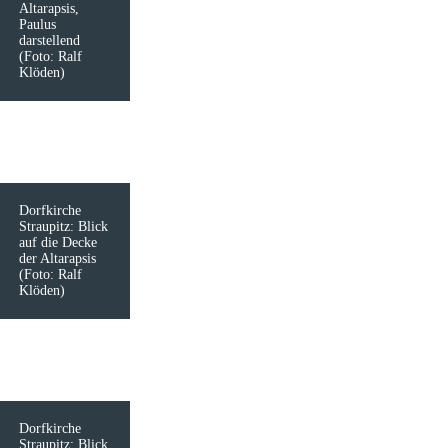
Altarapsis,
Paulus
darstellend
(Foto: Ralf
Klöden)
Dorfkirche
Straupitz: Blick
auf die Decke
der Altarapsis
(Foto: Ralf
Klöden)
Dorfkirche
Straupitz: Blick