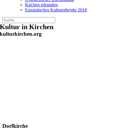
Kirchen erkunden
Europäisches Kulturerbejahr 2018
Zum
Kultur in Kirchen
Inhalt
kulturkirchen.org
springen
Dorfkirche