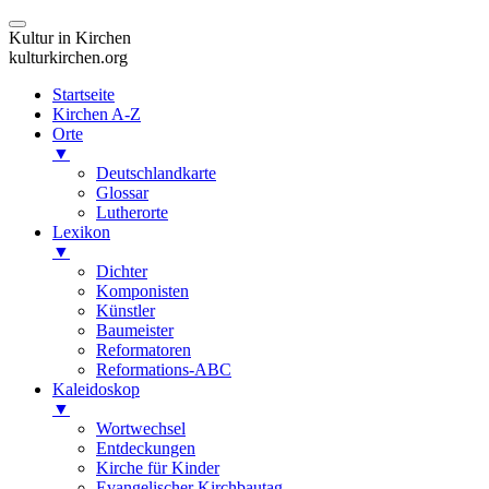
Kultur in Kirchen
kulturkirchen.org
Startseite
Kirchen A-Z
Orte
▼
Deutschlandkarte
Glossar
Lutherorte
Lexikon
▼
Dichter
Komponisten
Künstler
Baumeister
Reformatoren
Reformations-ABC
Kaleidoskop
▼
Wortwechsel
Entdeckungen
Kirche für Kinder
Evangelischer Kirchbautag