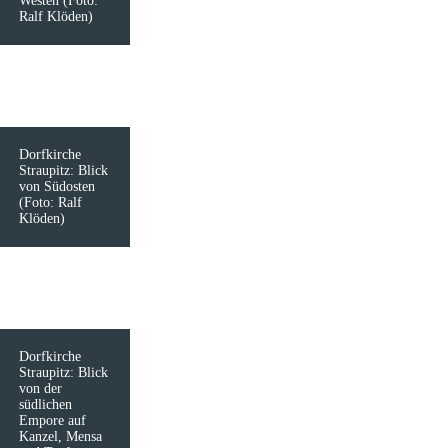
Westen (Foto:
Ralf Klöden)
Dorfkirche
Straupitz: Blick
von Südosten
(Foto: Ralf
Klöden)
Dorfkirche
Straupitz: Blick
von der
südlichen
Empore auf
Kanzel, Mensa