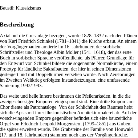
Baustil: Klassizismus
Beschreibung
Axial auf die Gutsanlage bezogen, wurde 1828–1832 nach den Plänen
von Karl Friedrich Schinkel (1781–1841) die Kirche erbaut. An einem
der Vorgängerbauten amtierte im 16. Jahrhundert der sorbische
Schriftsteller und Theologe Albin Moller (1541–1618), der das erste
Buch in sorbischer Sprache veröffentlichte, als Pfarrer. Grundlage für
den Entwurf von Schinkel bildete die sogenannte Normalkirche, einem
Prototyp für ländliche Sakralbauten, der hier in seinen Dimensionen
gesteigert und mit Doppeltürmen versehen wurde. Nach Zerstörungen
im Zweiten Weltkrieg erfolgten Instandsetzungen, eine umfassende
Sanierung 1992/1993.
Das weite und helle Innere bestimmen die Pfeilerarkaden, in die die
zweigeschossigen Emporen eingespannt sind. Eine dritte Empore am
Chor diente als Patronatsloge. Von der Schlichtheit des Raumes hebt
sich die Apsis mit ihrer illusionistischen Architekturmalerei ab. Auf der
vorschwingenden Empore gegenüber befindet sich eine bauzeitliche
Orgel von Friedrich Leopold Morgenstern (1799–1852) aus Guben,
die später erweitert wurde. Die Grabsteine der Familie von Houwald
(17. und 18. Jahrhundert) stammen noch aus der Vorgängerkirche.