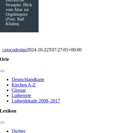
Dorfkirche
Straupitz: Blick
vom Altar zur
Orgelempore
(Foto: Ralf
Klöden)
cajocodesign
2024-10-22T07:27:05+00:00
Orte
Toggle
Navigation
Deutschlandkarte
Kirchen A-Z
Glossar
Lutherorte
Lutherdekade 2008–2017
Lexikon
Toggle
Navigation
Dichter