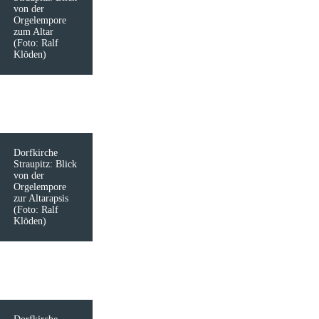
von der
Orgelempore
zum Altar
(Foto: Ralf
Klöden)
Dorfkirche
Straupitz: Blick
von der
Orgelempore
zur Altarapsis
(Foto: Ralf
Klöden)