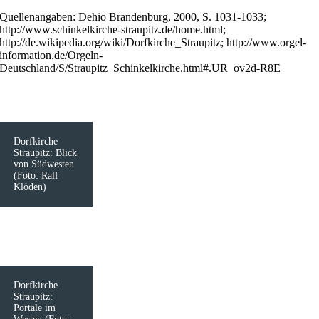
Quellenangaben: Dehio Brandenburg, 2000, S. 1031-1033;
http://www.schinkelkirche-straupitz.de/home.html;
http://de.wikipedia.org/wiki/Dorfkirche_Straupitz; http://www.orgel-
information.de/Orgeln-
Deutschland/S/Straupitz_Schinkelkirche.html#.UR_ov2d-R8E
Dorfkirche
Straupitz: Blick
von Südwesten
(Foto: Ralf
Klöden)
Dorfkirche
Straupitz:
Portale im