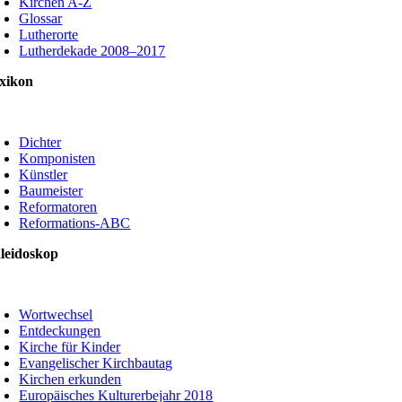
Kirchen A-Z
Glossar
Lutherorte
Lutherdekade 2008–2017
xikon
oggle
avigation
Dichter
Komponisten
Künstler
Baumeister
Reformatoren
Reformations-ABC
leidoskop
oggle
avigation
Wortwechsel
Entdeckungen
Kirche für Kinder
Evangelischer Kirchbautag
Kirchen erkunden
Europäisches Kulturerbejahr 2018