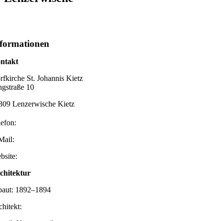
formationen
ntakt
rfkirche St. Johannis Kietz
ngstraße 10
309 Lenzerwische Kietz
lefon:
Mail:
bsite:
chitektur
baut: 1892–1894
chitekt: