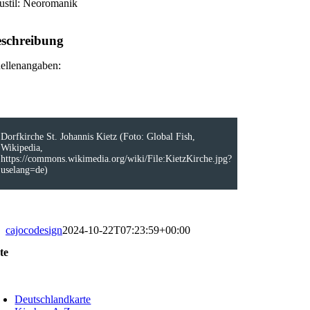
ustil: Neoromanik
schreibung
ellenangaben:
Dorfkirche St. Johannis Kietz (Foto: Global Fish,
Wikipedia,
https://commons.wikimedia.org/wiki/File:KietzKirche.jpg?
uselang=de)
cajocodesign
2024-10-22T07:23:59+00:00
te
oggle
avigation
Deutschlandkarte