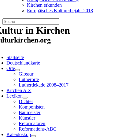
Kirchen erkunden
Europäisches Kulturerbejahr 2018
Zum
ultur in Kirchen
Inhalt
springen
ulturkirchen.org
oggle
avigation
Startseite
Deutschlandkarte
Orte
Glossar
Lutherorte
Lutherdekade 2008–2017
Kirchen A-Z
Lexikon
Dichter
Komponisten
Baumeister
Künstler
Reformatoren
Reformations-ABC
Kaleidoskop