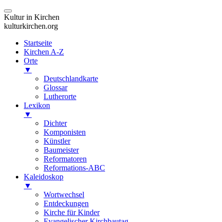
Kultur in Kirchen
kulturkirchen.org
Startseite
Kirchen A-Z
Orte
▼
Deutschlandkarte
Glossar
Lutherorte
Lexikon
▼
Dichter
Komponisten
Künstler
Baumeister
Reformatoren
Reformations-ABC
Kaleidoskop
▼
Wortwechsel
Entdeckungen
Kirche für Kinder
Evangelischer Kirchbautag