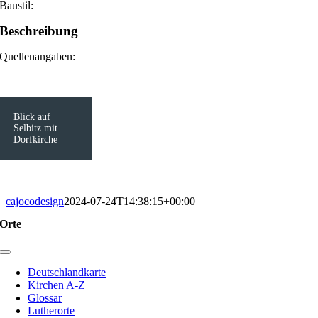
Baustil:
Beschreibung
Quellenangaben:
Blick auf
Selbitz mit
Dorfkirche
cajocodesign
2024-07-24T14:38:15+00:00
Orte
Toggle
Navigation
Deutschlandkarte
Kirchen A-Z
Glossar
Lutherorte