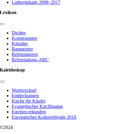
Lutherdekade 2008–2017
Lexikon
Toggle
Navigation
Dichter
Komponisten
Künstler
Baumeister
Reformatoren
Reformations-ABC
Kaleidoskop
Toggle
Navigation
Wortwechsel
Entdeckungen
Kirche für Kinder
Evangelischer Kirchbautag
Kirchen erkunden
Europäisches Kulturerbejahr 2018
©2024