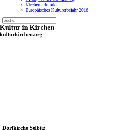
Kirchen erkunden
Europäisches Kulturerbejahr 2018
Zum
Kultur in Kirchen
Inhalt
kulturkirchen.org
springen
Dorfkirche Selbitz