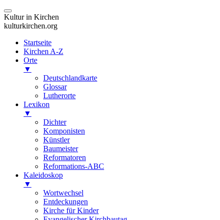
Kultur in Kirchen
kulturkirchen.org
Startseite
Kirchen A-Z
Orte
▼
Deutschlandkarte
Glossar
Lutherorte
Lexikon
▼
Dichter
Komponisten
Künstler
Baumeister
Reformatoren
Reformations-ABC
Kaleidoskop
▼
Wortwechsel
Entdeckungen
Kirche für Kinder
Evangelischer Kirchbautag