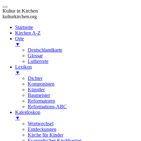
Kultur in Kirchen
kulturkirchen.org
Startseite
Kirchen A-Z
Orte
▼
Deutschlandkarte
Glossar
Lutherorte
Lexikon
▼
Dichter
Komponisten
Künstler
Baumeister
Reformatoren
Reformations-ABC
Kaleidoskop
▼
Wortwechsel
Entdeckungen
Kirche für Kinder
Evangelischer Kirchbautag