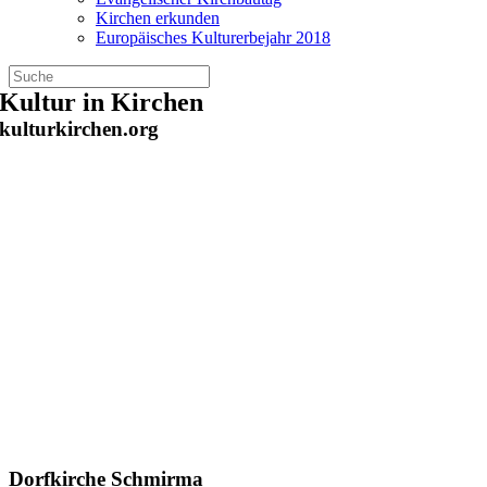
Kirchen erkunden
Europäisches Kulturerbejahr 2018
Zum
Kultur in Kirchen
Inhalt
kulturkirchen.org
springen
Dorfkirche Schmirma