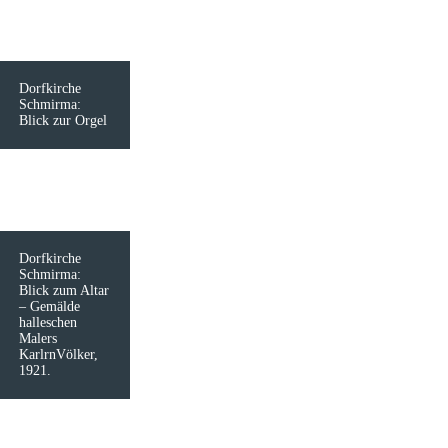
Dorfkirche
Schmirma:
Blick zur Orgel
Dorfkirche
Schmirma:
Blick zum Altar
– Gemälde
halleschen
Malers
KarlrnVölker,
1921.