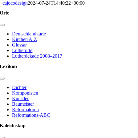
cajocodesign
2024-07-24T14:40:22+00:00
Orte
Toggle
Navigation
Deutschlandkarte
Kirchen A-Z
Glossar
Lutherorte
Lutherdekade 2008–2017
Lexikon
Toggle
Navigation
Dichter
Komponisten
Künstler
Baumeister
Reformatoren
Reformations-ABC
Kaleidoskop