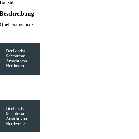
Baustil:
Beschreibung
Quellenangaben:
Dorfkirche
Schmirma:
Ansicht von
Nordosten
Dorfkirche
Schmirma:
Ansicht von
Nordwesten