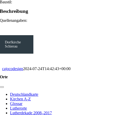
Baustil:
Beschreibung
Quellenangaben:
Dorfkirche
Schierau
cajocodesign
2024-07-24T14:42:43+00:00
Orte
Toggle
Navigation
Deutschlandkarte
Kirchen A-Z
Glossar
Lutherorte
Lutherdekade 2008–2017