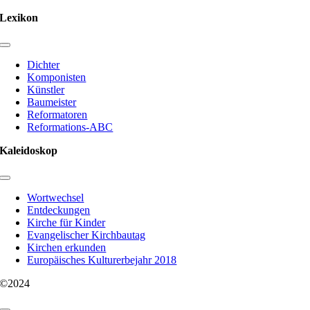
Lexikon
Toggle
Navigation
Dichter
Komponisten
Künstler
Baumeister
Reformatoren
Reformations-ABC
Kaleidoskop
Toggle
Navigation
Wortwechsel
Entdeckungen
Kirche für Kinder
Evangelischer Kirchbautag
Kirchen erkunden
Europäisches Kulturerbejahr 2018
©2024