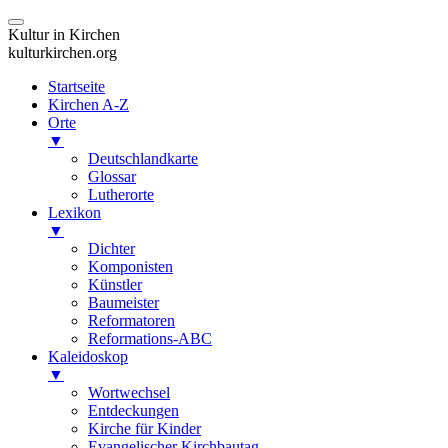
Kultur in Kirchen
kulturkirchen.org
Startseite
Kirchen A-Z
Orte
▼
Deutschlandkarte
Glossar
Lutherorte
Lexikon
▼
Dichter
Komponisten
Künstler
Baumeister
Reformatoren
Reformations-ABC
Kaleidoskop
▼
Wortwechsel
Entdeckungen
Kirche für Kinder
Evangelischer Kirchbautag