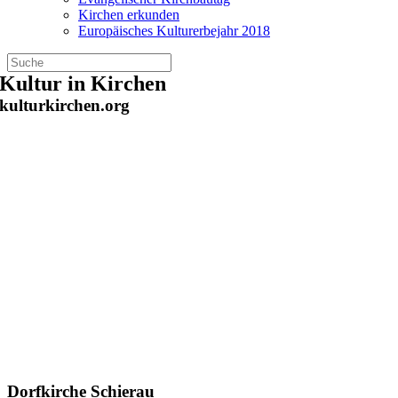
Kirchen erkunden
Europäisches Kulturerbejahr 2018
Zum
Kultur in Kirchen
Inhalt
kulturkirchen.org
springen
Dorfkirche Schierau