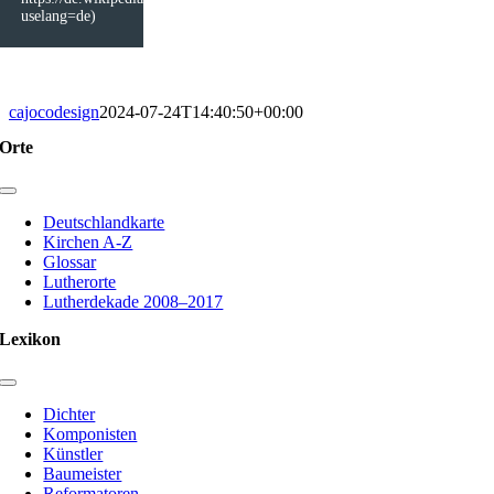
uselang=de)
cajocodesign
2024-07-24T14:40:50+00:00
Orte
Toggle
Navigation
Deutschlandkarte
Kirchen A-Z
Glossar
Lutherorte
Lutherdekade 2008–2017
Lexikon
Toggle
Navigation
Dichter
Komponisten
Künstler
Baumeister
Reformatoren