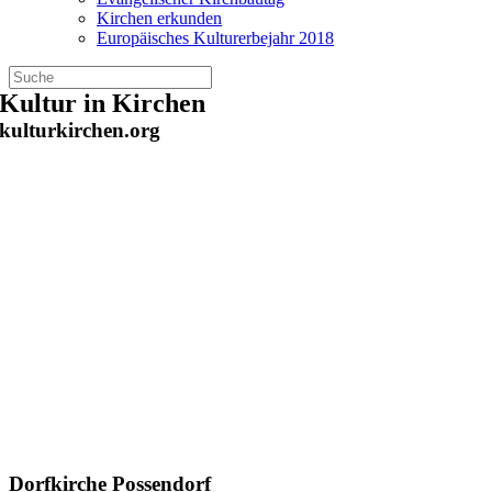
Kirchen erkunden
Europäisches Kulturerbejahr 2018
Zum
Kultur in Kirchen
Inhalt
kulturkirchen.org
springen
Dorfkirche Possendorf