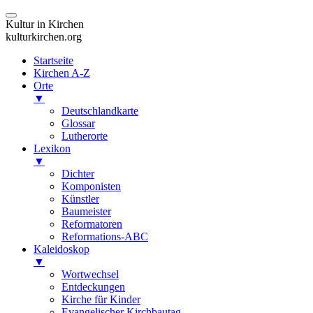
Kultur in Kirchen
kulturkirchen.org
Startseite
Kirchen A-Z
Orte
▼
Deutschlandkarte
Glossar
Lutherorte
Lexikon
▼
Dichter
Komponisten
Künstler
Baumeister
Reformatoren
Reformations-ABC
Kaleidoskop
▼
Wortwechsel
Entdeckungen
Kirche für Kinder
Evangelischer Kirchbautag