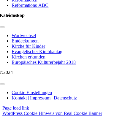
Reformations-ABC
Kaleidoskop
Toggle
Navigation
Wortwechsel
Entdeckungen
Kirche für Kinder
Evangelischer Kirchbautag
Kirchen erkunden
Europäisches Kulturerbejahr 2018
©2024
Toggle
Navigation
Cookie Einstellungen
Kontakt | Impressum | Datenschutz
Page load link
WordPress Cookie Hinweis von Real Cookie Banner
Nach
oben