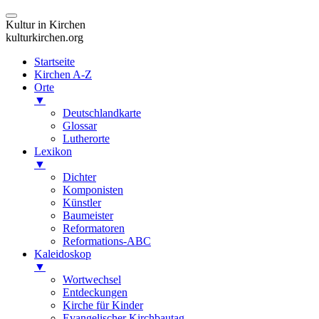
Kultur in Kirchen
kulturkirchen.org
Startseite
Kirchen A-Z
Orte
▼
Deutschlandkarte
Glossar
Lutherorte
Lexikon
▼
Dichter
Komponisten
Künstler
Baumeister
Reformatoren
Reformations-ABC
Kaleidoskop
▼
Wortwechsel
Entdeckungen
Kirche für Kinder
Evangelischer Kirchbautag