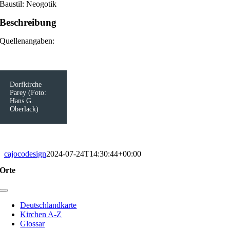
Baustil: Neogotik
Beschreibung
Quellenangaben:
Dorfkirche
Parey (Foto:
Hans G.
Oberlack)
cajocodesign
2024-07-24T14:30:44+00:00
Orte
Toggle
Navigation
Deutschlandkarte
Kirchen A-Z
Glossar