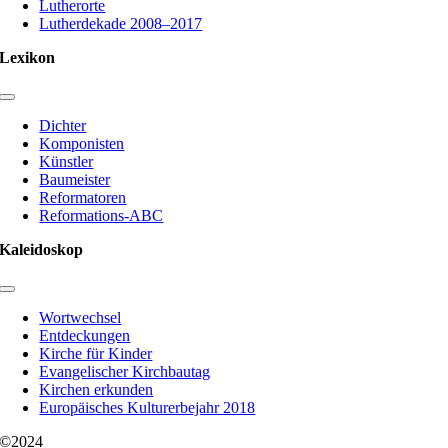
Lutherorte
Lutherdekade 2008–2017
Lexikon
Toggle
Navigation
Dichter
Komponisten
Künstler
Baumeister
Reformatoren
Reformations-ABC
Kaleidoskop
Toggle
Navigation
Wortwechsel
Entdeckungen
Kirche für Kinder
Evangelischer Kirchbautag
Kirchen erkunden
Europäisches Kulturerbejahr 2018
©2024