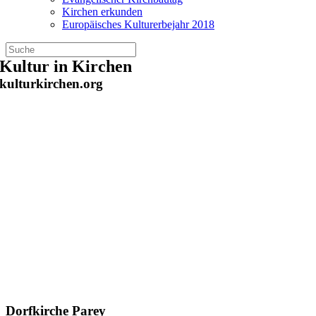
Kirchen erkunden
Europäisches Kulturerbejahr 2018
Zum
Kultur in Kirchen
Inhalt
kulturkirchen.org
springen
Dorfkirche Parey