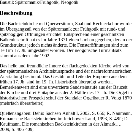
Baustil: Spätromanik/Frühgotik, Neogotik
Beschreibung
Die Backsteinkirche mit Querwestturm, Saal und Rechteckchor wurde
im Übergangsstil von der Spätromanik zur Frühgotik mit rund- und
spitzbogigen Öffnungen errichtet. Entsprechend einer geschnitzten
Balkeninschrift hat es im Jahre 1371 einen Umbau gegeben, der an der
Grundstruktur jedoch nichts änderte. Die Fensteröffnungen sind zum
Teil im 17. Jh. umgestaltet worden. Der neogotische Turmaufsatz
stammt aus dem Jahr 1902.
Das helle und freundliche Innere der flachgedeckten Kirche wird von
der spätromanischen Architektursprache und der nachreformatorischen
Ausstattung bestimmt. Das Gestühl und Teile der Emporen aus dem
frühen 17. Jh. sind im 19. Jh. historistisch überprägt worden.
Bemerkenswert sind eine unverzierte Sandsteintaufe aus der Bauzeit
der Kirche und drei Epitaphe aus der 2. Hälfte des 17. Jh. Die Orgel in
historistischem Prospekt schuf der Stendaler Orgelbauer R. Voigt 1870
(mehrfach überarbeitet).
Quellenangaben: Dehio Sachsen-Anhalt I, 2002, S. 656; R. Naumann,
Romanische Backsteinkirchen im Jerichower Land, 1993, S. 48f.; D.
Kaufmann, Die romanischen Backsteinkirchen in der Altmark…,
2009, S. 406-409;