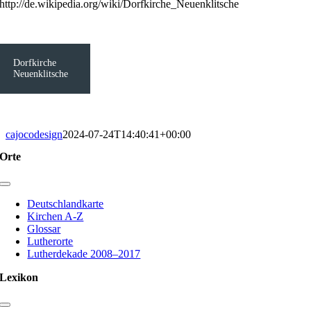
http://de.wikipedia.org/wiki/Dorfkirche_Neuenklitsche
Dorfkirche
Neuenklitsche
cajocodesign
2024-07-24T14:40:41+00:00
Orte
Toggle
Navigation
Deutschlandkarte
Kirchen A-Z
Glossar
Lutherorte
Lutherdekade 2008–2017
Lexikon
Toggle