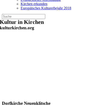
Kirchen erkunden
Europäisches Kulturerbejahr 2018
Zum
Kultur in Kirchen
Inhalt
kulturkirchen.org
springen
Dorfkirche Neuenklitsche