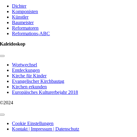
Navigation
Dichter
Komponisten
Künstler
Baumeister
Reformatoren
Reformations-ABC
Kaleidoskop
Toggle
Navigation
Wortwechsel
Entdeckungen
Kirche für Kinder
Evangelischer Kirchbautag
Kirchen erkunden
Europäisches Kulturerbejahr 2018
©2024
Toggle
Navigation
Cookie Einstellungen
Kontakt | Impressum | Datenschutz