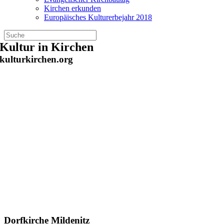
Kirchen erkunden
Europäisches Kulturerbejahr 2018
Zum
Kultur in Kirchen
Inhalt
kulturkirchen.org
springen
Dorfkirche Mildenitz