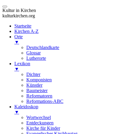
Kultur in Kirchen
kulturkirchen.org
Startseite
Kirchen A-Z
Orte
▼
Deutschlandkarte
Glossar
Lutherorte
Lexikon
▼
Dichter
Komponisten
Künstler
Baumeister
Reformatoren
Reformations-ABC
Kaleidoskop
▼
Wortwechsel
Entdeckungen
Kirche für Kinder
Evangelischer Kirchbautag