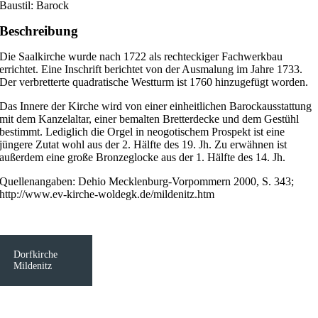
Baustil: Barock
Beschreibung
Die Saalkirche wurde nach 1722 als rechteckiger Fachwerkbau
errichtet. Eine Inschrift berichtet von der Ausmalung im Jahre 1733.
Der verbretterte quadratische Westturm ist 1760 hinzugefügt worden.
Das Innere der Kirche wird von einer einheitlichen Barockausstattung
mit dem Kanzelaltar, einer bemalten Bretterdecke und dem Gestühl
bestimmt. Lediglich die Orgel in neogotischem Prospekt ist eine
jüngere Zutat wohl aus der 2. Hälfte des 19. Jh. Zu erwähnen ist
außerdem eine große Bronzeglocke aus der 1. Hälfte des 14. Jh.
Quellenangaben: Dehio Mecklenburg-Vorpommern 2000, S. 343;
http://www.ev-kirche-woldegk.de/mildenitz.htm
Dorfkirche
Mildenitz