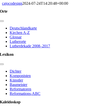
cajocodesign
2024-07-24T14:20:48+00:00
Orte
Toggle
Navigation
Deutschlandkarte
Kirchen A-Z
Glossar
Lutherorte
Lutherdekade 2008–2017
Lexikon
Toggle
Navigation
Dichter
Komponisten
Künstler
Baumeister
Reformatoren
Reformations-ABC
Kaleidoskop