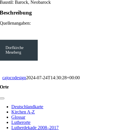
Baustil: Barock, Neobarock
Beschreibung
Quellenangaben:
Dorfkirche
Meseberg
cajocodesign
2024-07-24T14:30:28+00:00
Orte
Toggle
Navigation
Deutschlandkarte
Kirchen A-Z
Glossar
Lutherorte
Lutherdekade 2008–2017