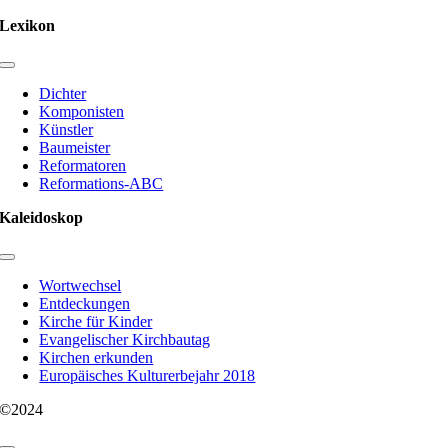
Lexikon
Toggle
Navigation
Dichter
Komponisten
Künstler
Baumeister
Reformatoren
Reformations-ABC
Kaleidoskop
Toggle
Navigation
Wortwechsel
Entdeckungen
Kirche für Kinder
Evangelischer Kirchbautag
Kirchen erkunden
Europäisches Kulturerbejahr 2018
©2024