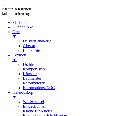
Kultur in Kirchen
kulturkirchen.org
Startseite
Kirchen A-Z
Orte
▼
Deutschlandkarte
Glossar
Lutherorte
Lexikon
▼
Dichter
Komponisten
Künstler
Baumeister
Reformatoren
Reformations-ABC
Kaleidoskop
▼
Wortwechsel
Entdeckungen
Kirche für Kinder
Evangelischer Kirchbautag