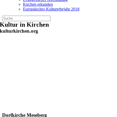
Kirchen erkunden
Europäisches Kulturerbejahr 2018
Zum
Kultur in Kirchen
Inhalt
kulturkirchen.org
springen
Dorfkirche Meseberg