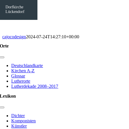
Dorfkirche
Lückendorf
cajocodesign
2024-07-24T14:27:10+00:00
Orte
Toggle
Navigation
Deutschlandkarte
Kirchen A-Z
Glossar
Lutherorte
Lutherdekade 2008–2017
Lexikon
Toggle
Navigation
Dichter
Komponisten
Künstler