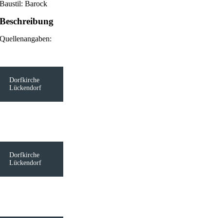
Baustil: Barock
Beschreibung
Quellenangaben:
Dorfkirche
Lückendorf
Dorfkirche
Lückendorf