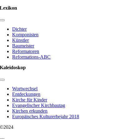
Lexikon
Toggle
Navigation
Dichter
Komponisten
Künstler
Baumeister
Reformatoren
Reformations-ABC
Kaleidoskop
Toggle
Navigation
Wortwechsel
Entdeckungen
Kirche für Kinder
Evangelischer Kirchbautag
Kirchen erkunden
Europäisches Kulturerbejahr 2018
©2024