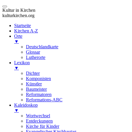
Kultur in Kirchen
kulturkirchen.org
Startseite
Kirchen A-Z
Orte
▼
Deutschlandkarte
Glossar
Lutherorte
Lexikon
▼
Dichter
Komponisten
Künstler
Baumeister
Reformatoren
Reformations-ABC
Kaleidoskop
▼
Wortwechsel
Entdeckungen
Kirche für Kinder
Evangelischer Kirchbautag