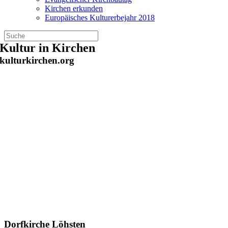
Kirchen erkunden
Europäisches Kulturerbejahr 2018
Zum
Kultur in Kirchen
Inhalt
kulturkirchen.org
springen
Dorfkirche Löhsten