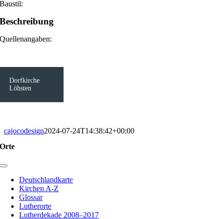
Baustil:
Beschreibung
Quellenangaben:
Dorfkirche
Löhsten
cajocodesign
2024-07-24T14:38:42+00:00
Orte
Toggle
Navigation
Deutschlandkarte
Kirchen A-Z
Glossar
Lutherorte
Lutherdekade 2008–2017