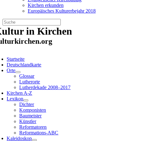
Kirchen erkunden
Europäisches Kulturerbejahr 2018
Zum
ultur in Kirchen
Inhalt
springen
ulturkirchen.org
oggle
avigation
Startseite
Deutschlandkarte
Orte
Glossar
Lutherorte
Lutherdekade 2008–2017
Kirchen A-Z
Lexikon
Dichter
Komponisten
Baumeister
Künstler
Reformatoren
Reformations-ABC
Kaleidoskop