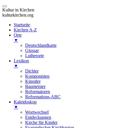
Kultur in Kirchen
kulturkirchen.org
Startseite
Kirchen A-Z
Orte
▼
Deutschlandkarte
Glossar
Lutherorte
Lexikon
▼
Dichter
Komponisten
Künstler
Baumeister
Reformatoren
Reformations-ABC
Kaleidoskop
▼
Wortwechsel
Entdeckungen
Kirche für Kinder
Evangelischer Kirchbautag