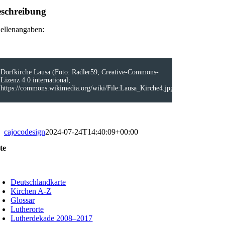
schreibung
ellenangaben:
Dorfkirche Lausa (Foto: Radler59, Creative-Commons-
Lizenz 4.0 international;
https://commons.wikimedia.org/wiki/File:Lausa_Kirche4.jpg)
cajocodesign
2024-07-24T14:40:09+00:00
te
oggle
avigation
Deutschlandkarte
Kirchen A-Z
Glossar
Lutherorte
Lutherdekade 2008–2017