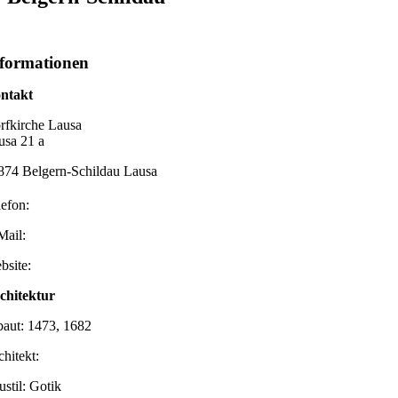
formationen
ntakt
rfkirche Lausa
usa 21 a
874 Belgern-Schildau Lausa
lefon:
Mail:
bsite:
chitektur
baut: 1473, 1682
chitekt:
ustil: Gotik