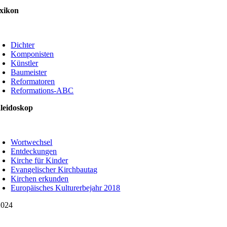
xikon
oggle
avigation
Dichter
Komponisten
Künstler
Baumeister
Reformatoren
Reformations-ABC
leidoskop
oggle
avigation
Wortwechsel
Entdeckungen
Kirche für Kinder
Evangelischer Kirchbautag
Kirchen erkunden
Europäisches Kulturerbejahr 2018
024