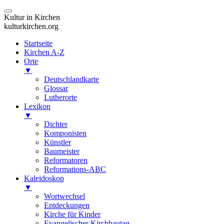
Kultur in Kirchen
kulturkirchen.org
Startseite
Kirchen A-Z
Orte
▼
Deutschlandkarte
Glossar
Lutherorte
Lexikon
▼
Dichter
Komponisten
Künstler
Baumeister
Reformatoren
Reformations-ABC
Kaleidoskop
▼
Wortwechsel
Entdeckungen
Kirche für Kinder
Evangelischer Kirchbautag