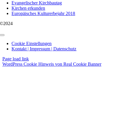
Evangelischer Kirchbautag
Kirchen erkunden
Europäisches Kulturerbejahr 2018
©2024
Toggle
Navigation
Cookie Einstellungen
Kontakt | Impressum | Datenschutz
Page load link
WordPress Cookie Hinweis von Real Cookie Banner
Nach
oben