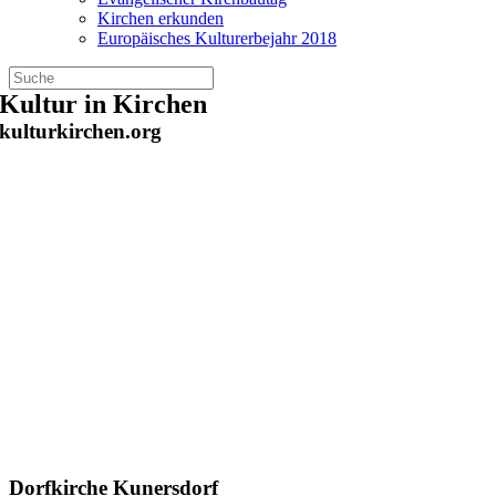
Kirchen erkunden
Europäisches Kulturerbejahr 2018
Zum
Kultur in Kirchen
Inhalt
kulturkirchen.org
springen
Dorfkirche Kunersdorf