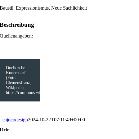
Baustil: Expressionismus, Neue Sachlichkeit
Beschreibung
Quellenangaben:
Dorfkirche
Kunersdorf
(Foto:
Clemensfranz,
Wikipedia,
https://commons.wikimedia.org/wiki/File:Dorfkirche_Kunersdorf_Bliesdor
cajocodesign
2024-10-22T07:11:49+00:00
Orte