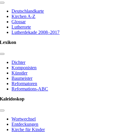
Toggle
Navigation
Deutschlandkarte
Kirchen A-Z
Glossar
Lutherorte
Lutherdekade 2008–2017
Lexikon
Toggle
Navigation
Dichter
Komponisten
Künstler
Baumeister
Reformatoren
Reformations-ABC
Kaleidoskop
Toggle
Navigation
Wortwechsel
Entdeckungen
Kirche für Kinder