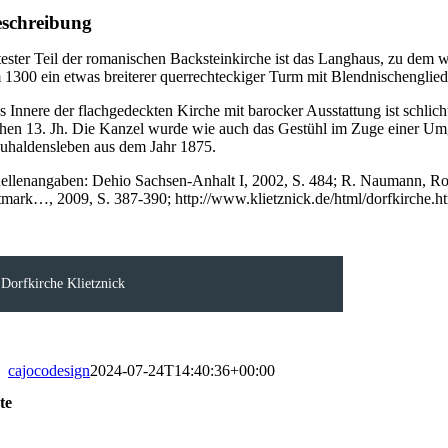
schreibung
tester Teil der romanischen Backsteinkirche ist das Langhaus, zu dem w
 1300 ein etwas breiterer querrechteckiger Turm mit Blendnischenglie
s Innere der flachgedeckten Kirche mit barocker Ausstattung ist schl
ühen 13. Jh. Die Kanzel wurde wie auch das Gestühl im Zuge einer Umg
uhaldensleben aus dem Jahr 1875.
ellenangaben: Dehio Sachsen-Anhalt I, 2002, S. 484; R. Naumann, Rom
tmark…, 2009, S. 387-390; http://www.klietznick.de/html/dorfkirche.h
Dorfkirche Klietznick
cajocodesign
2024-07-24T14:40:36+00:00
te