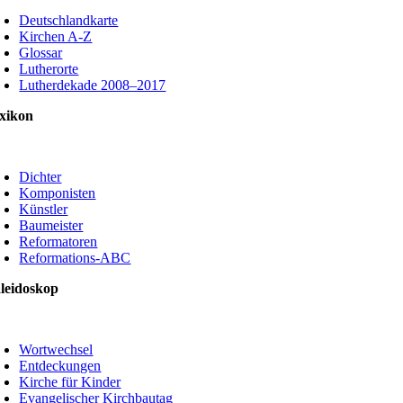
oggle
avigation
Deutschlandkarte
Kirchen A-Z
Glossar
Lutherorte
Lutherdekade 2008–2017
xikon
oggle
avigation
Dichter
Komponisten
Künstler
Baumeister
Reformatoren
Reformations-ABC
leidoskop
oggle
avigation
Wortwechsel
Entdeckungen
Kirche für Kinder
Evangelischer Kirchbautag