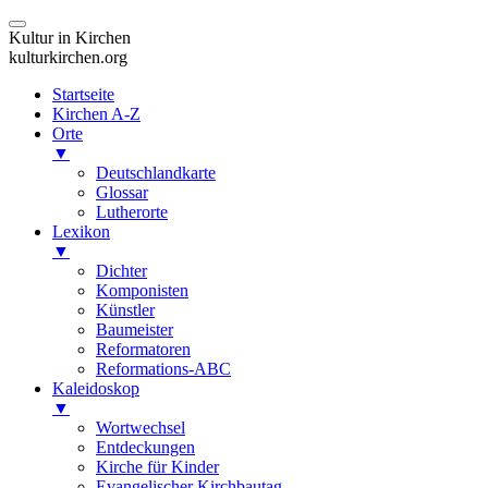
Kultur in Kirchen
kulturkirchen.org
Startseite
Kirchen A-Z
Orte
▼
Deutschlandkarte
Glossar
Lutherorte
Lexikon
▼
Dichter
Komponisten
Künstler
Baumeister
Reformatoren
Reformations-ABC
Kaleidoskop
▼
Wortwechsel
Entdeckungen
Kirche für Kinder
Evangelischer Kirchbautag