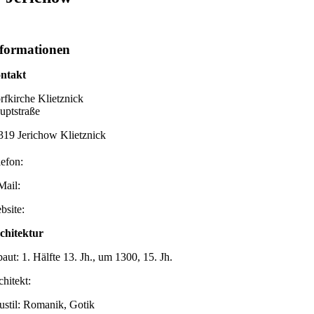
formationen
ntakt
rfkirche Klietznick
uptstraße
319 Jerichow Klietznick
lefon:
Mail:
bsite:
chitektur
aut: 1. Hälfte 13. Jh., um 1300, 15. Jh.
chitekt:
ustil: Romanik, Gotik