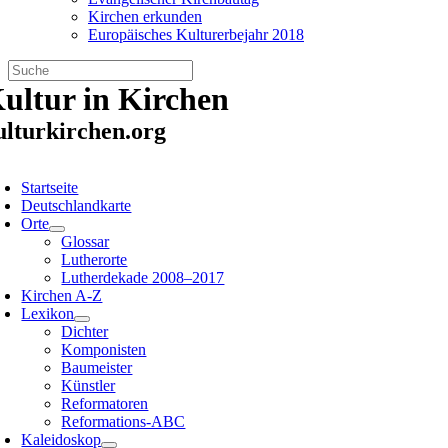
Kirchen erkunden
Europäisches Kulturerbejahr 2018
Zum
ultur in Kirchen
Inhalt
springen
ulturkirchen.org
oggle
avigation
Startseite
Deutschlandkarte
Orte
Glossar
Lutherorte
Lutherdekade 2008–2017
Kirchen A-Z
Lexikon
Dichter
Komponisten
Baumeister
Künstler
Reformatoren
Reformations-ABC
Kaleidoskop