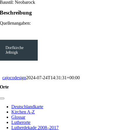
Baustil: Neobarock
Beschreibung
Quellenangaben:
Dorfkirche
Jeßnigk
cajocodesign
2024-07-24T14:31:31+00:00
Orte
Toggle
Navigation
Deutschlandkarte
Kirchen A-Z
Glossar
Lutherorte
Lutherdekade 2008–2017