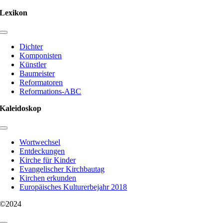
Lexikon
Toggle
Navigation
Dichter
Komponisten
Künstler
Baumeister
Reformatoren
Reformations-ABC
Kaleidoskop
Toggle
Navigation
Wortwechsel
Entdeckungen
Kirche für Kinder
Evangelischer Kirchbautag
Kirchen erkunden
Europäisches Kulturerbejahr 2018
©2024