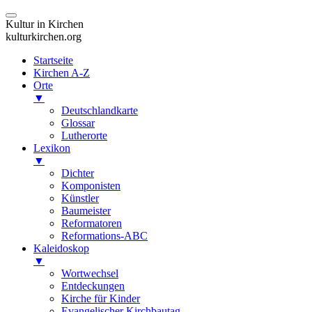
Kultur in Kirchen
kulturkirchen.org
Startseite
Kirchen A-Z
Orte
▼
Deutschlandkarte
Glossar
Lutherorte
Lexikon
▼
Dichter
Komponisten
Künstler
Baumeister
Reformatoren
Reformations-ABC
Kaleidoskop
▼
Wortwechsel
Entdeckungen
Kirche für Kinder
Evangelischer Kirchbautag