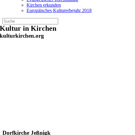
Kirchen erkunden
Europäisches Kulturerbejahr 2018
Zum
Kultur in Kirchen
Inhalt
kulturkirchen.org
springen
Dorfkirche Jeßnigk