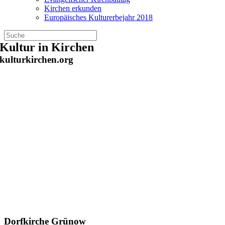
Kirchen erkunden
Europäisches Kulturerbejahr 2018
Zum
Kultur in Kirchen
Inhalt
kulturkirchen.org
springen
Dorfkirche Grünow