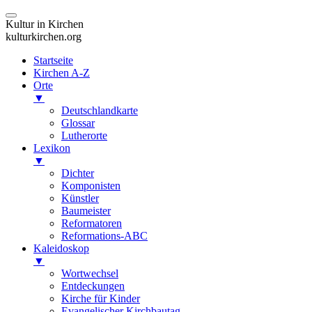
Kultur in Kirchen
kulturkirchen.org
Startseite
Kirchen A-Z
Orte
▼
Deutschlandkarte
Glossar
Lutherorte
Lexikon
▼
Dichter
Komponisten
Künstler
Baumeister
Reformatoren
Reformations-ABC
Kaleidoskop
▼
Wortwechsel
Entdeckungen
Kirche für Kinder
Evangelischer Kirchbautag