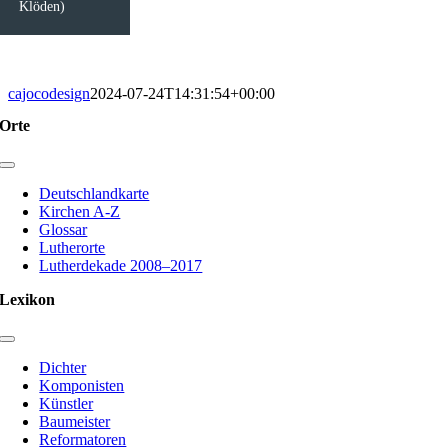
Klöden)
cajocodesign
2024-07-24T14:31:54+00:00
Orte
Toggle
Navigation
Deutschlandkarte
Kirchen A-Z
Glossar
Lutherorte
Lutherdekade 2008–2017
Lexikon
Toggle
Navigation
Dichter
Komponisten
Künstler
Baumeister
Reformatoren