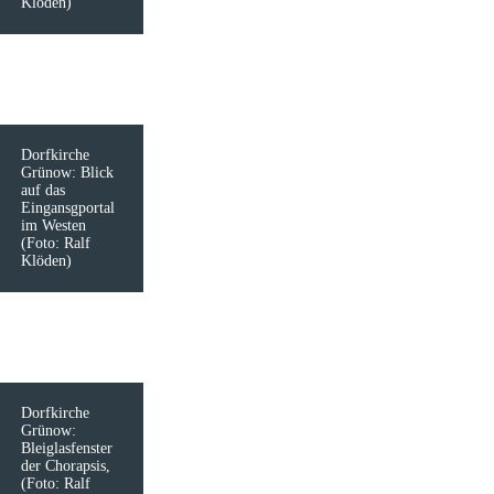
Klöden)
Dorfkirche
Grünow: Blick
auf das
Eingansgportal
im Westen
(Foto: Ralf
Klöden)
Dorfkirche
Grünow:
Bleiglasfenster
der Chorapsis,
(Foto: Ralf