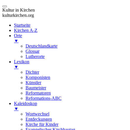
Kultur in Kirchen
kulturkirchen.org
Startseite
Kirchen A-Z
Orte
▼
Deutschlandkarte
Glossar
Lutherorte
Lexikon
▼
Dichter
Komponisten
Künstler
Baumeister
Reformatoren
Reformations-ABC
Kaleidoskop
▼
Wortwechsel
Entdeckungen
Kirche für Kinder
Evangelischer Kirchbautag