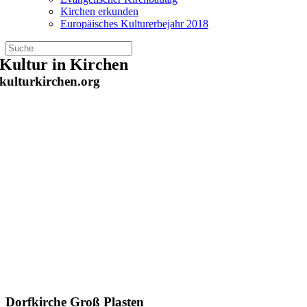
Kirchen erkunden
Europäisches Kulturerbejahr 2018
Zum
Kultur in Kirchen
Inhalt
kulturkirchen.org
springen
Dorfkirche Groß Plasten