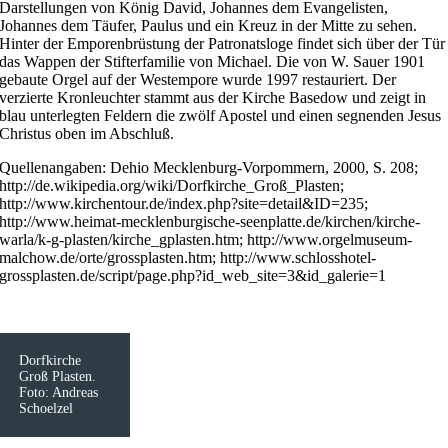
Darstellungen von König David, Johannes dem Evangelisten,
Johannes dem Täufer, Paulus und ein Kreuz in der Mitte zu sehen.
Hinter der Emporenbrüstung der Patronatsloge findet sich über der Tür
das Wappen der Stifterfamilie von Michael. Die von W. Sauer 1901
gebaute Orgel auf der Westempore wurde 1997 restauriert. Der
verzierte Kronleuchter stammt aus der Kirche Basedow und zeigt in
blau unterlegten Feldern die zwölf Apostel und einen segnenden Jesus
Christus oben im Abschluß.
Quellenangaben: Dehio Mecklenburg-Vorpommern, 2000, S. 208;
http://de.wikipedia.org/wiki/Dorfkirche_Groß_Plasten;
http://www.kirchentour.de/index.php?site=detail&ID=235;
http://www.heimat-mecklenburgische-seenplatte.de/kirchen/kirche-
warla/k-g-plasten/kirche_gplasten.htm; http://www.orgelmuseum-
malchow.de/orte/grossplasten.htm; http://www.schlosshotel-
grossplasten.de/script/page.php?id_web_site=3&id_galerie=1
Dorfkirche
Groß Plasten.
Foto: Andreas
Schoelzel