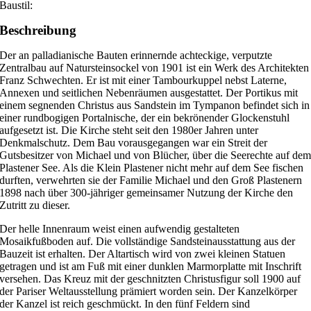
Baustil:
Beschreibung
Der an palladianische Bauten erinnernde achteckige, verputzte
Zentralbau auf Natursteinsockel von 1901 ist ein Werk des Architekten
Franz Schwechten. Er ist mit einer Tambourkuppel nebst Laterne,
Annexen und seitlichen Nebenräumen ausgestattet. Der Portikus mit
einem segnenden Christus aus Sandstein im Tympanon befindet sich in
einer rundbogigen Portalnische, der ein bekrönender Glockenstuhl
aufgesetzt ist. Die Kirche steht seit den 1980er Jahren unter
Denkmalschutz. Dem Bau vorausgegangen war ein Streit der
Gutsbesitzer von Michael und von Blücher, über die Seerechte auf de
Plastener See. Als die Klein Plastener nicht mehr auf dem See fischen
durften, verwehrten sie der Familie Michael und den Groß Plastenern
1898 nach über 300-jähriger gemeinsamer Nutzung der Kirche den
Zutritt zu dieser.
Der helle Innenraum weist einen aufwendig gestalteten
Mosaikfußboden auf. Die vollständige Sandsteinausstattung aus der
Bauzeit ist erhalten. Der Altartisch wird von zwei kleinen Statuen
getragen und ist am Fuß mit einer dunklen Marmorplatte mit Inschrift
versehen. Das Kreuz mit der geschnitzten Christusfigur soll 1900 auf
der Pariser Weltausstellung prämiert worden sein. Der Kanzelkörper
der Kanzel ist reich geschmückt. In den fünf Feldern sind