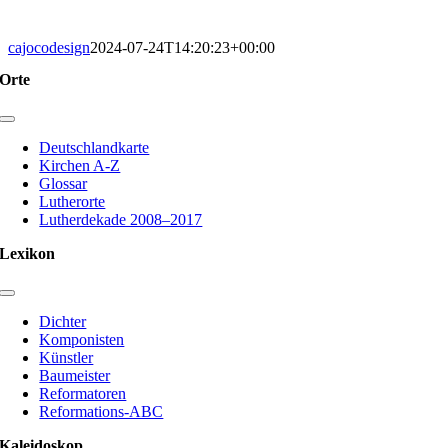
cajocodesign
2024-07-24T14:20:23+00:00
Orte
Toggle
Navigation
Deutschlandkarte
Kirchen A-Z
Glossar
Lutherorte
Lutherdekade 2008–2017
Lexikon
Toggle
Navigation
Dichter
Komponisten
Künstler
Baumeister
Reformatoren
Reformations-ABC
Kaleidoskop