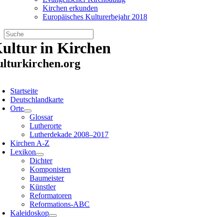
Kirchen erkunden
Europäisches Kulturerbejahr 2018
Zum
ultur in Kirchen
Inhalt
springen
ulturkirchen.org
oggle
avigation
Startseite
Deutschlandkarte
Orte
Glossar
Lutherorte
Lutherdekade 2008–2017
Kirchen A-Z
Lexikon
Dichter
Komponisten
Baumeister
Künstler
Reformatoren
Reformations-ABC
Kaleidoskop