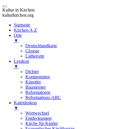
Kultur in Kirchen
kulturkirchen.org
Startseite
Kirchen A-Z
Orte
▼
Deutschlandkarte
Glossar
Lutherorte
Lexikon
▼
Dichter
Komponisten
Künstler
Baumeister
Reformatoren
Reformations-ABC
Kaleidoskop
▼
Wortwechsel
Entdeckungen
Kirche für Kinder
Evangelischer Kirchbautag