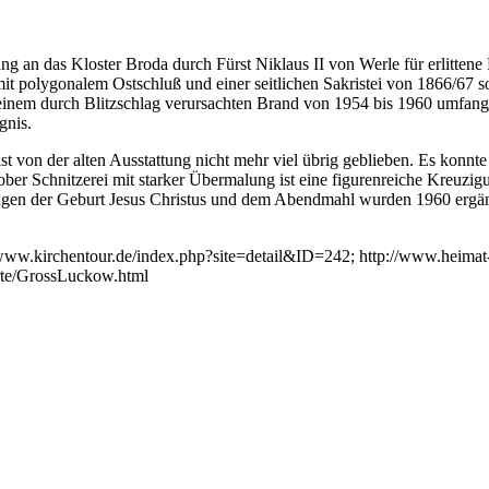
g an das Kloster Broda durch Fürst Niklaus II von Werle für erlittene
 mit polygonalem Ostschluß und einer seitlichen Sakristei von 1866/67
inem durch Blitzschlag verursachten Brand von 1954 bis 1960 umfangr
gnis.
st von der alten Ausstattung nicht mehr viel übrig geblieben. Es konnt
rober Schnitzerei mit starker Übermalung ist eine figurenreiche Kreuzigu
ungen der Geburt Jesus Christus und dem Abendmahl wurden 1960 ergä
w.kirchentour.de/index.php?site=detail&ID=242; http://www.heimat-m
rte/GrossLuckow.html