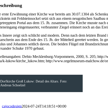
schreibung
e erste Erwähnung einer Kirche war bereits am 30.07.1304 als Schenkun
ckstein mit Feldsteinsockel setzt sich aus einem neugotischen Saalbau
getrepptem Portal aus dem 15. Jh. zusammen. Die Kirche musste nach e
iteneingang eingemauerter, verbrannter Ziegel erinnert noch an das Erei
s Innere zeigt sich schlicht und modern. Denn nach dem letzten Brand i
tarschrein aus dem Ende des 15. Jh. der Mittelteil gerettet werden. In g
ulus und Johannes seitlich davon. Die beiden Flügel mit Brandzeichn
exander Schuke 1970 gebaut.
ellenangaben: Dehio Mecklenburg-Vorpommern, 2000, S. 205; http://ww
la/k-lukow/kirche_lukow.htm; http://www.orgelmuseum-malchow.de/o
Dorfkirche Groß Lukow: Detail des Altars. Foto:
Andreas Schoelzel
cajocodesign
2024-07-24T14:18:51+00:00