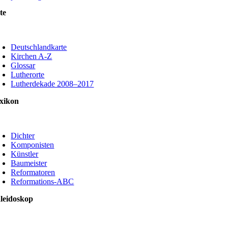
te
oggle
avigation
Deutschlandkarte
Kirchen A-Z
Glossar
Lutherorte
Lutherdekade 2008–2017
xikon
oggle
avigation
Dichter
Komponisten
Künstler
Baumeister
Reformatoren
Reformations-ABC
leidoskop
oggle