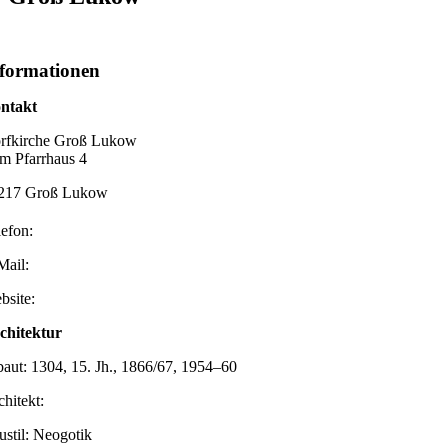
formationen
ntakt
rfkirche Groß Lukow
m Pfarrhaus 4
217 Groß Lukow
lefon:
Mail:
bsite:
chitektur
baut: 1304, 15. Jh., 1866/67, 1954–60
chitekt:
ustil: Neogotik