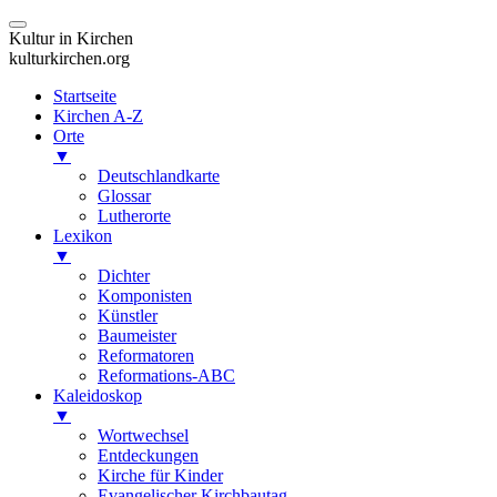
Kultur in Kirchen
kulturkirchen.org
Startseite
Kirchen A-Z
Orte
▼
Deutschlandkarte
Glossar
Lutherorte
Lexikon
▼
Dichter
Komponisten
Künstler
Baumeister
Reformatoren
Reformations-ABC
Kaleidoskop
▼
Wortwechsel
Entdeckungen
Kirche für Kinder
Evangelischer Kirchbautag