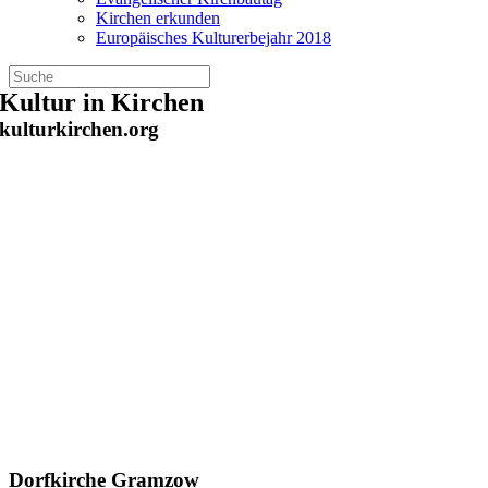
Kirchen erkunden
Europäisches Kulturerbejahr 2018
Zum
Kultur in Kirchen
Inhalt
kulturkirchen.org
springen
Dorfkirche Gramzow