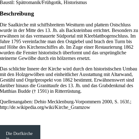
Baustil: Spätromanik/Frühgotik, Historismus
Beschreibung
Die Saalkirche mit schiffsbreitem Westturm und plattem Ostschluss
wurde in der Mitte des 13. Jh. als Backsteinbau errichtet. Besonders zu
erwähnen ist das vermauerte Südportal mit Kleeblattbogenschluss. Im
Jahre 1795 vereinfachte man den Ostgiebel und brach den Turm bis
auf Höhe des Kirchenschiffes ab. Im Zuge einer Restaurierung 1862
wurden die Fenster historistisch überformt und das ursprüngliche
steinerne Gewölbe durch ein hölzernes ersetzt.
Das schlichte Innere der Kirche wird durch den historistischen Umbau
mit den Holzgewölben und einheitlicher Ausstattung mit Altarwand,
Gestühl und Orgelprospekt von 1862 bestimmt. Erwähnenswert sind
darüber hinaus die Granittaufe des 13. Jh. und das Grabdenkmal des
Matthias Budde († 1591) in Ritterrüstung.
Quellenangaben: Dehio Mecklenburg-Vorpommern 2000, S. 163f.;
http://de.wikipedia.org/wiki/Kirche_Gramzow
Die Dorfkirche
in