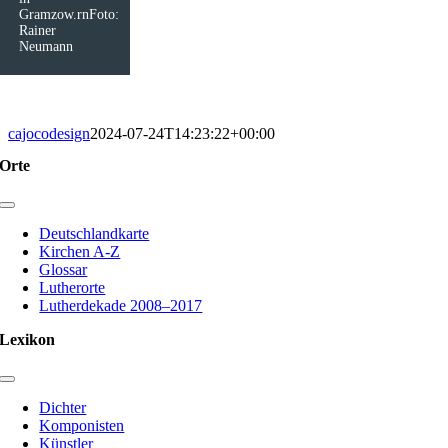
Gramzow.rnFoto:
Rainer
Neumann
cajocodesign
2024-07-24T14:23:22+00:00
Orte
Toggle
Navigation
Deutschlandkarte
Kirchen A-Z
Glossar
Lutherorte
Lutherdekade 2008–2017
Lexikon
Toggle
Navigation
Dichter
Komponisten
Künstler