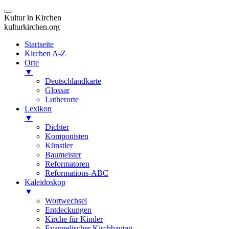
Kultur in Kirchen
kulturkirchen.org
Startseite
Kirchen A-Z
Orte
▼
Deutschlandkarte
Glossar
Lutherorte
Lexikon
▼
Dichter
Komponisten
Künstler
Baumeister
Reformatoren
Reformations-ABC
Kaleidoskop
▼
Wortwechsel
Entdeckungen
Kirche für Kinder
Evangelischer Kirchbautag