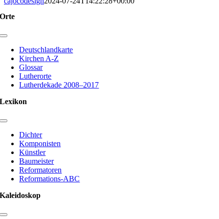
cajocodesign
2024-07-24T14:22:28+00:00
Orte
Toggle
Navigation
Deutschlandkarte
Kirchen A-Z
Glossar
Lutherorte
Lutherdekade 2008–2017
Lexikon
Toggle
Navigation
Dichter
Komponisten
Künstler
Baumeister
Reformatoren
Reformations-ABC
Kaleidoskop
Toggle