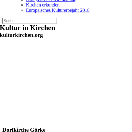
Kirchen erkunden
Europäisches Kulturerbejahr 2018
Zum
Kultur in Kirchen
Inhalt
kulturkirchen.org
springen
Dorfkirche Görke