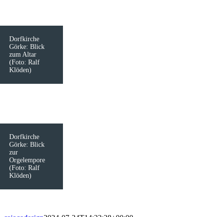
Dorfkirche
Görke: Blick
zum Altar
(Foto: Ralf
Klöden)
Dorfkirche
Görke: Blick
zur
Orgelempore
(Foto: Ralf
Klöden)