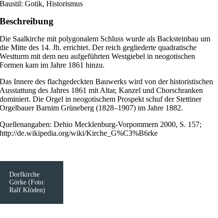
Baustil: Gotik, Historismus
Beschreibung
Die Saalkirche mit polygonalem Schluss wurde als Backsteinbau um
die Mitte des 14. Jh. errichtet. Der reich gegliederte quadratische
Westturm mit dem neu aufgeführten Westgiebel in neogotischen
Formen kam im Jahre 1861 hinzu.
Das Innere des flachgedeckten Bauwerks wird von der historistischen
Ausstattung des Jahres 1861 mit Altar, Kanzel und Chorschranken
dominiert. Die Orgel in neogotischem Prospekt schuf der Stettiner
Orgelbauer Barnim Grüneberg (1828–1907) im Jahre 1882.
Quellenangaben: Dehio Mecklenburg-Vorpommern 2000, S. 157;
http://de.wikipedia.org/wiki/Kirche_G%C3%B6rke
Dorfkirche
Görke (Foto:
Ralf Klöden)